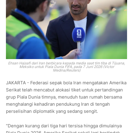
Ehsan Hajsafi dari Iran berbicara kepada media saat tim tiba di Tijuana,
Meksiko untuk Piala Dunia FIFA, pada 7 Juni 2026 (Victor
Medina/Reuters)
JAKARTA - Federasi sepak bola Iran mengatakan Amerika
Serikat telah mencabut alokasi tiket untuk pertandingan
grup Piala Dunia timnya, menuduh tuan rumah bersama
menghalangi kehadiran pendukung Iran di tengah
perselisihan diplomatik yang sedang sengit.
“Dengan kurang dari tiga hari tersisa hingga dimulainya
Piala Dunia 2026, Amerika Serikat sekali lagi bertindak