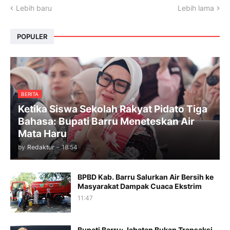
Lebih baru
Lebih lama
POPULER
BERITA
Ketika Siswa Sekolah Rakyat Pidato Tiga
Bahasa: Bupati Barru Meneteskan Air
Mata Haru
by
Redaktur
-
18:54
BPBD Kab. Barru Salurkan Air Bersih ke
Masyarakat Dampak Cuaca Ekstrim
11:47
Bupati Barru: Jabatan Bukan Transaksi,