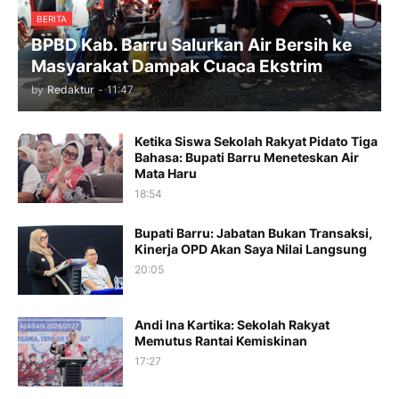
BERITA
BPBD Kab. Barru Salurkan Air Bersih ke
Masyarakat Dampak Cuaca Ekstrim
by
Redaktur
-
11:47
Ketika Siswa Sekolah Rakyat Pidato Tiga
Bahasa: Bupati Barru Meneteskan Air
Mata Haru
18:54
Bupati Barru: Jabatan Bukan Transaksi,
Kinerja OPD Akan Saya Nilai Langsung
20:05
Andi Ina Kartika: Sekolah Rakyat
Memutus Rantai Kemiskinan
17:27