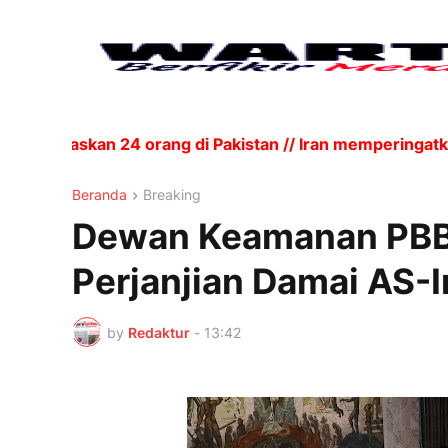
enewaskan 24 orang di Pakistan // Iran memperingatkan
Beranda
Breaking
Dewan Keamanan PBB 
Perjanjian Damai AS-I
by
Redaktur
-
13:42