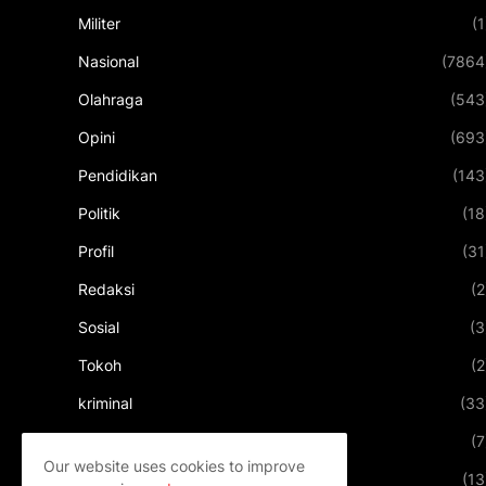
Militer
(1
Nasional
(7864
Olahraga
(543
Opini
(693
Pendidikan
(143
Politik
(18
Profil
(31
Redaksi
(2
Sosial
(3
Tokoh
(2
kriminal
(33
kuliner
(7
Our website uses cookies to improve
pariwisata
(13