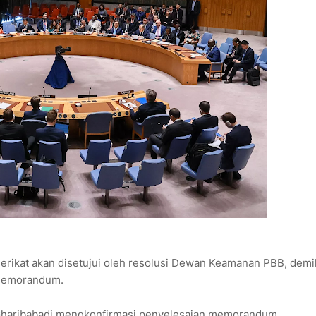
Serikat akan disetujui oleh resolusi Dewan Keamanan PBB, demi
 memorandum.
 Gharibabadi mengkonfirmasi penyelesaian memorandum