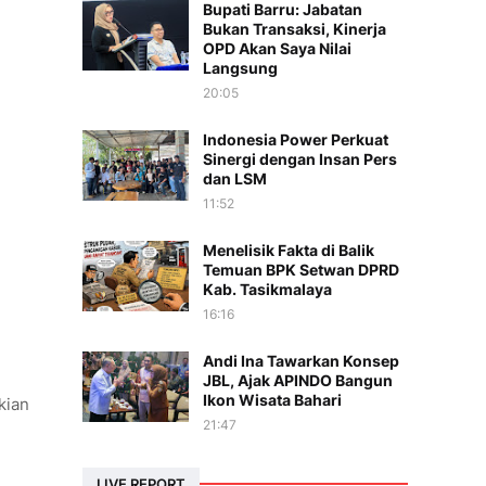
Bupati Barru: Jabatan
Bukan Transaksi, Kinerja
OPD Akan Saya Nilai
Langsung
20:05
Indonesia Power Perkuat
Sinergi dengan Insan Pers
dan LSM
11:52
Menelisik Fakta di Balik
Temuan BPK Setwan DPRD
Kab. Tasikmalaya
16:16
Andi Ina Tawarkan Konsep
JBL, Ajak APINDO Bangun
Ikon Wisata Bahari
kian
21:47
LIVE REPORT