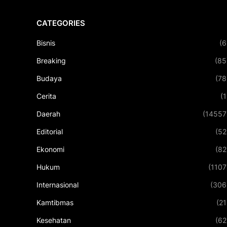
CATEGORIES
Bisnis
(6
Breaking
(85
Budaya
(78
Cerita
(1
Daerah
(14557
Editorial
(52
Ekonomi
(82
Hukum
(1107
Internasional
(306
Kamtibmas
(21
Kesehatan
(62