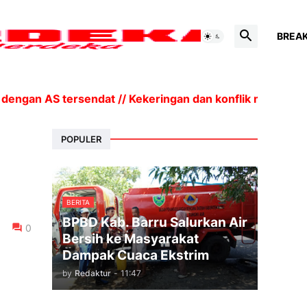
BREA
ngan AS tersendat // Kekeringan dan konflik mendorong
POPULER
BERITA
BPBD Kab. Barru Salurkan Air
0
Bersih ke Masyarakat
Dampak Cuaca Ekstrim
by
Redaktur
-
11:47