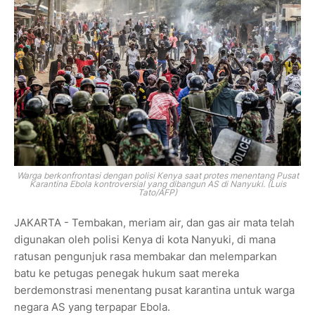
Warga berkonfrontasi dengan polisi Kenya saat protes menentang Pusat
Karantina Ebola kontroversial yang dibangun AS di Nanyuki. (Luis
Tato/AFP)
JAKARTA - Tembakan, meriam air, dan gas air mata telah
digunakan oleh polisi Kenya di kota Nanyuki, di mana
ratusan pengunjuk rasa membakar dan melemparkan
batu ke petugas penegak hukum saat mereka
berdemonstrasi menentang pusat karantina untuk warga
negara AS yang terpapar Ebola.