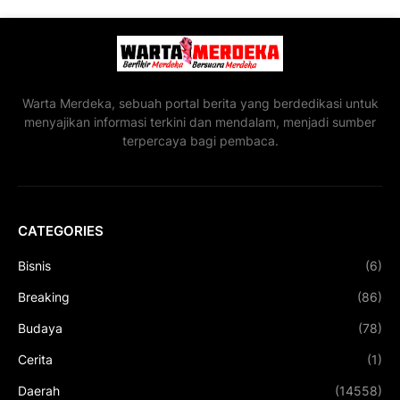
Warta Merdeka, sebuah portal berita yang berdedikasi untuk
menyajikan informasi terkini dan mendalam, menjadi sumber
terpercaya bagi pembaca.
CATEGORIES
Bisnis
(6)
Breaking
(86)
Budaya
(78)
Cerita
(1)
Daerah
(14558)