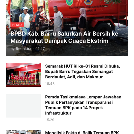
BERITA
BPBD Kab. Barru Salurkan Air Bersih ke
Masyarakat Dampak Cuaca Ekstrim
by
Redaktur
-
11:47
Semarak HUT RI ke-81 Resmi Dibuka,
Bupati Barru Tegaskan Semangat
Berdaulat, Adil, dan Makmur
15:43
Pemda Tasikmalaya Lempar Jawaban,
Publik Pertanyakan Transparansi
Temuan BPK pada 14 Proyek
Infrastruktur
15:29
Menelisik Fakta di Balik Temuan BPK