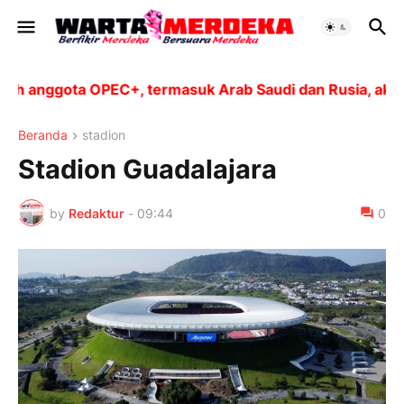
 anggota OPEC+, termasuk Arab Saudi dan Rusia, akan m
Beranda
stadion
Stadion Guadalajara
by
Redaktur
-
09:44
0