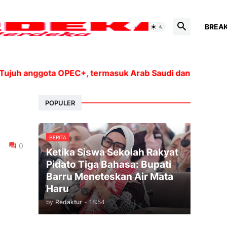
BREA
 anggota OPEC+, termasuk Arab Saudi dan Rusia, akan me
POPULER
BERITA
0
Ketika Siswa Sekolah Rakyat
Pidato Tiga Bahasa: Bupati
Barru Meneteskan Air Mata
Haru
by
Redaktur
-
18:54