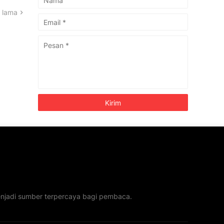
 lama
menjadi sumber terpercaya bagi pembaca.