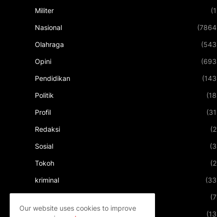
Militer
(1
Nasional
(7864
Olahraga
(543
Opini
(693
Pendidikan
(143
Politik
(18
Profil
(31
Redaksi
(2
Sosial
(3
Tokoh
(2
kriminal
(33
kuliner
(7
Our website uses cookies to improve
pariwisata
(13