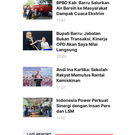
BPBD Kab. Barru Salurkan
Air Bersih ke Masyarakat
Dampak Cuaca Ekstrim
11:47
Bupati Barru: Jabatan
Bukan Transaksi, Kinerja
OPD Akan Saya Nilai
Langsung
20:05
Andi Ina Kartika: Sekolah
Rakyat Memutus Rantai
Kemiskinan
17:27
Indonesia Power Perkuat
Sinergi dengan Insan Pers
dan LSM
11:52
LIVE REPORT