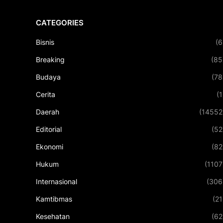
CATEGORIES
Bisnis
(6
Breaking
(85
Budaya
(78
Cerita
(1
Daerah
(14552
Editorial
(52
Ekonomi
(82
Hukum
(1107
Internasional
(306
Kamtibmas
(21
Kesehatan
(62