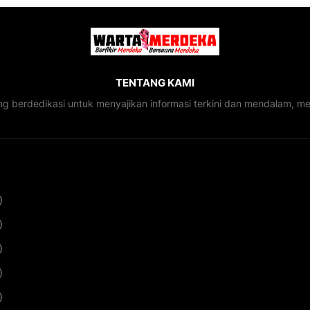
TENTANG KAMI
ng berdedikasi untuk menyajikan informasi terkini dan mendalam, 
)
)
)
)
)