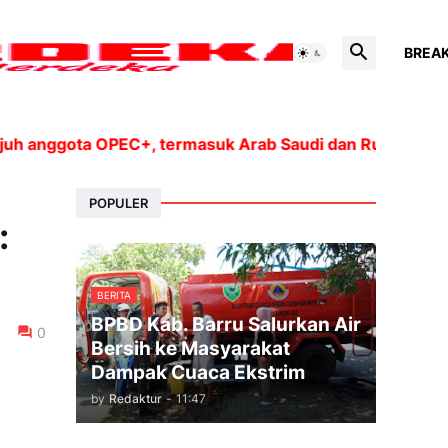
BREA
ota OPEC+, termasuk Arab Saudi dan Rusia, akan meningk
POPULER
:
BERITA
BPBD Kab. Barru Salurkan Air
0
Bersih ke Masyarakat
Dampak Cuaca Ekstrim
by
Redaktur
-
11:47