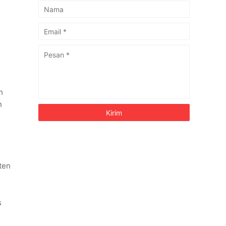
h
n
ten
s