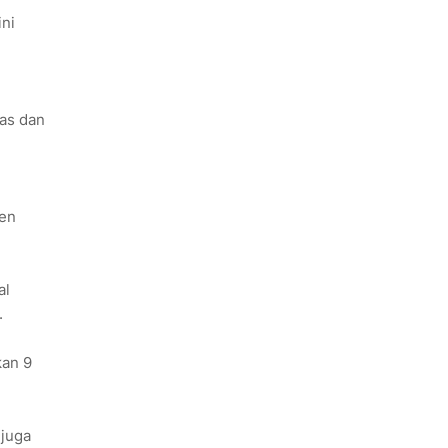
ini
tas dan
ten
al
.
kan 9
 juga