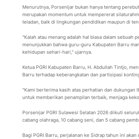
Menurutnya, Porsenijar bukan hanya tentang perebutan
merupakan momentum untuk mempererat silaturahmi,
teladan, baik di lingkungan pendidikan maupun di te
"Kalah atau menang adalah hal biasa dalam sebuah pe
menunjukkan bahwa guru-guru Kabupaten Barru mamp
kehidupan sehari-hari," ujarnya.
Ketua PGRI Kabupaten Barru, H. Abdullah Tintjo, m
Barru terhadap keberangkatan dan partisipasi konting
"Kami berterima kasih atas perhatian dan dukungan Ibu
untuk memberikan penampilan terbaik, menjaga kek
Porsenijar PGRI Sulawesi Selatan 2026 diikuti selu
cabang olahraga, 10 cabang seni, dan 5 cabang pembe
Bagi PGRI Barru, perjalanan ke Sidrap tahun ini akan