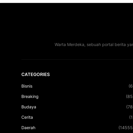
Warta Merdeka, sebuah portal berita ya
CATEGORIES
Bisnis
(6
Breaking
(85
Budaya
(78
Cerita
(1
Daerah
(14555