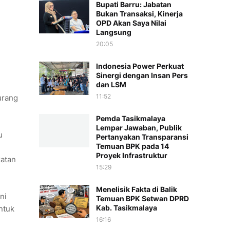
Bupati Barru: Jabatan
Bukan Transaksi, Kinerja
OPD Akan Saya Nilai
Langsung
20:05
Indonesia Power Perkuat
Sinergi dengan Insan Pers
dan LSM
11:52
urang
Pemda Tasikmalaya
Lempar Jawaban, Publik
u
Pertanyakan Transparansi
Temuan BPK pada 14
Proyek Infrastruktur
katan
15:29
Menelisik Fakta di Balik
ni
Temuan BPK Setwan DPRD
Kab. Tasikmalaya
ntuk
16:16