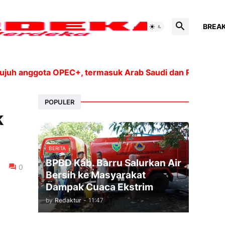
BREA
anggota OPEC+, termasuk Arab Saudi dan Rusia, akan me
POPULER
k
BERITA
BPBD Kab. Barru Salurkan Air
0
Bersih ke Masyarakat
Dampak Cuaca Ekstrim
by
Redaktur
-
11:47