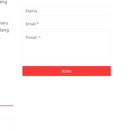
yang
haru
atang