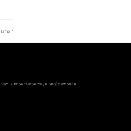
 lama
menjadi sumber terpercaya bagi pembaca.