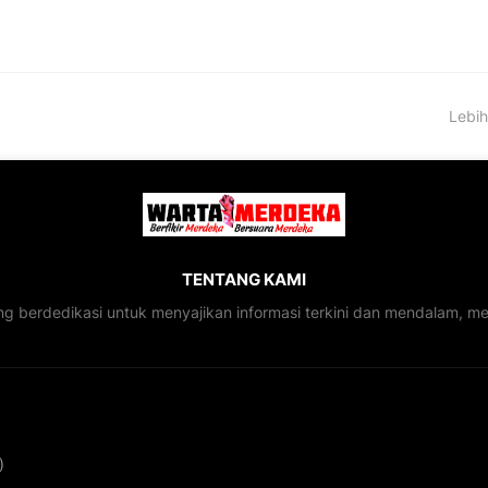
Lebih
TENTANG KAMI
ng berdedikasi untuk menyajikan informasi terkini dan mendalam, 
)