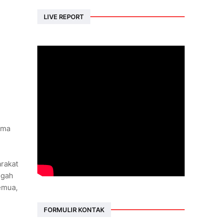
LIVE REPORT
ama
arakat
ngah
emua,
FORMULIR KONTAK