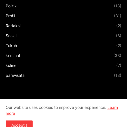
Politik
(18)
Profil
(31)
Redaksi
(2)
Sosial
(3)
Tokoh
(2)
kriminal
(33)
kuliner
(7)
pariwisata
(13)
Our website uses cookies to improve your experience.
Learn
more
Accept !
Design by
Templateify