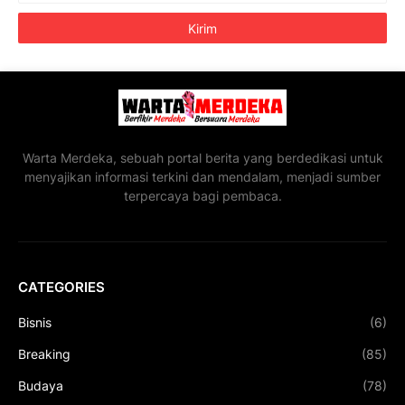
Warta Merdeka, sebuah portal berita yang berdedikasi untuk
menyajikan informasi terkini dan mendalam, menjadi sumber
terpercaya bagi pembaca.
CATEGORIES
Bisnis
(6)
Breaking
(85)
Budaya
(78)