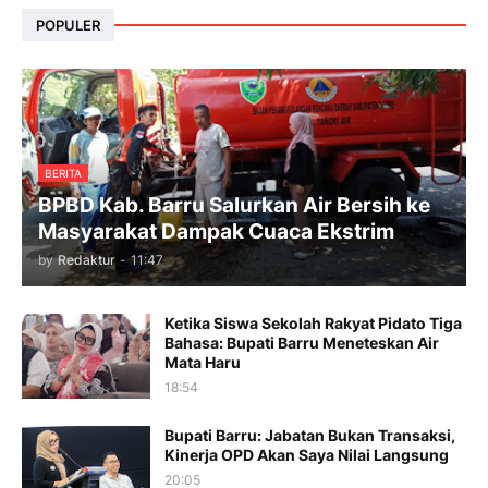
POPULER
BERITA
BPBD Kab. Barru Salurkan Air Bersih ke
Masyarakat Dampak Cuaca Ekstrim
by
Redaktur
-
11:47
Ketika Siswa Sekolah Rakyat Pidato Tiga
Bahasa: Bupati Barru Meneteskan Air
Mata Haru
18:54
Bupati Barru: Jabatan Bukan Transaksi,
Kinerja OPD Akan Saya Nilai Langsung
20:05