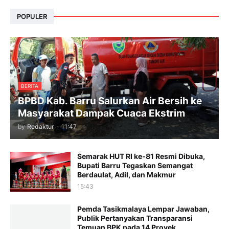
POPULER
BERITA
BPBD Kab. Barru Salurkan Air Bersih ke
Masyarakat Dampak Cuaca Ekstrim
by
Redaktur
-
11:47
Semarak HUT RI ke-81 Resmi Dibuka,
Bupati Barru Tegaskan Semangat
Berdaulat, Adil, dan Makmur
15:43
Pemda Tasikmalaya Lempar Jawaban,
Publik Pertanyakan Transparansi
Temuan BPK pada 14 Proyek