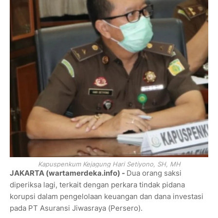
Kapuspenkum Kejagung Hari Setiyono, SH, MH
JAKARTA (wartamerdeka.info) -
Dua orang saksi
diperiksa lagi, terkait dengan perkara tindak pidana
korupsi dalam pengelolaan keuangan dan dana investasi
pada PT Asuransi Jiwasraya (Persero).