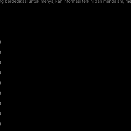
ng berdedikasi untuk menyajikan informasi terkini dan mendalam, 
)
)
)
)
)
)
)
)
)