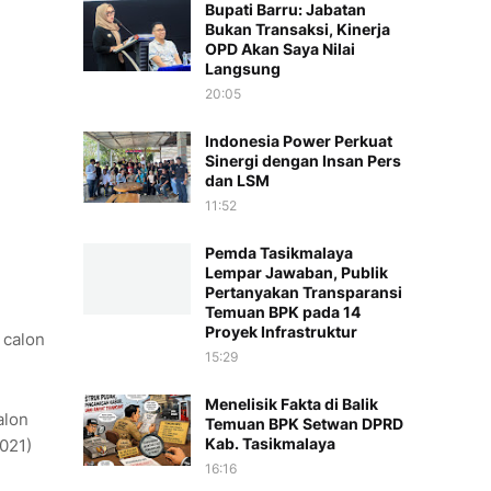
Bupati Barru: Jabatan
Bukan Transaksi, Kinerja
OPD Akan Saya Nilai
Langsung
20:05
Indonesia Power Perkuat
Sinergi dengan Insan Pers
dan LSM
11:52
Pemda Tasikmalaya
Lempar Jawaban, Publik
Pertanyakan Transparansi
Temuan BPK pada 14
Proyek Infrastruktur
 calon
15:29
Menelisik Fakta di Balik
alon
Temuan BPK Setwan DPRD
Kab. Tasikmalaya
2021)
16:16