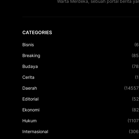
Warta Merdeka, sebuah portal berita ya
CATEGORIES
Bisnis
(6
Breaking
(85
Budaya
(78
Cerita
(1
Daerah
(14557
Editorial
(52
Ekonomi
(82
Hukum
(1107
Internasional
(306