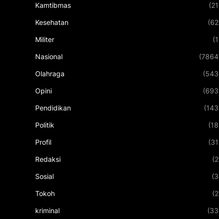
Kamtibmas
(21
Kesehatan
(62
Militer
(1
Nasional
(7864
Olahraga
(543
Opini
(693
Pendidikan
(143
Politik
(18
Profil
(31
Redaksi
(2
Sosial
(3
Tokoh
(2
kriminal
(33