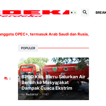
BREA
ota OPEC+, termasuk Arab Saudi dan Rusia, akan meningk
POPULER
BERITA
BPBD Kab. Barru Salurkan Air
0
Bersih ke Masyarakat
Dampak Cuaca Ekstrim
by
Redaktur
-
11:47