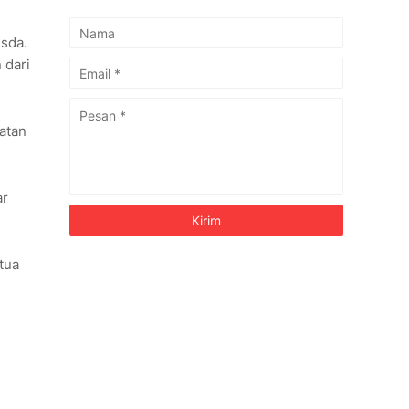
usda.
 dari
atan
ar
tua