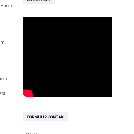
 Barru,
im
rru.
adi
n
FORMULIR KONTAK