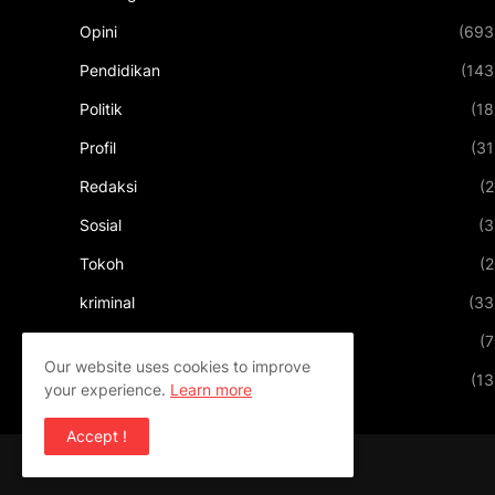
Opini
(693
Pendidikan
(143
Politik
(18
Profil
(31
Redaksi
(2
Sosial
(3
Tokoh
(2
kriminal
(33
kuliner
(7
Our website uses cookies to improve
pariwisata
(13
your experience.
Learn more
Accept !
Design by
Templateify