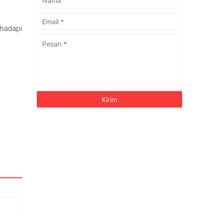
.
ghadapi