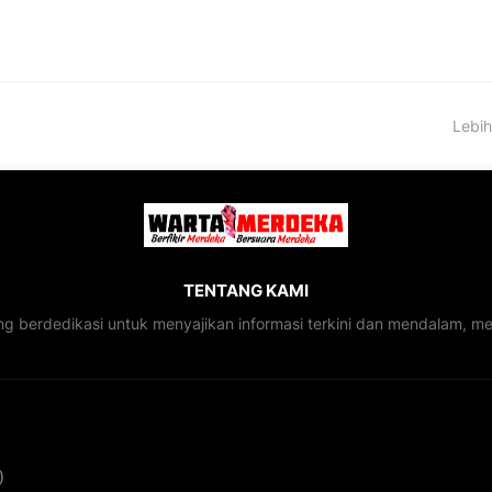
Lebih
TENTANG KAMI
ng berdedikasi untuk menyajikan informasi terkini dan mendalam, 
)