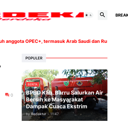
BREA
gota OPEC+, termasuk Arab Saudi dan Rusia, akan menin
POPULER
v
BERITA
BPBD Kab. Barru Salurkan Air
0
Bersih ke Masyarakat
Dampak Cuaca Ekstrim
by
Redaktur
-
11:47