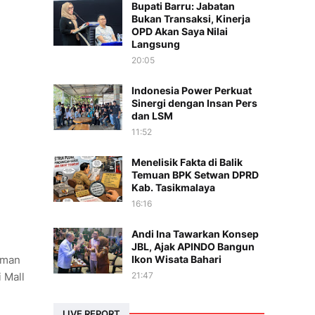
Bupati Barru: Jabatan
Bukan Transaksi, Kinerja
OPD Akan Saya Nilai
Langsung
20:05
Indonesia Power Perkuat
Sinergi dengan Insan Pers
dan LSM
11:52
Menelisik Fakta di Balik
Temuan BPK Setwan DPRD
Kab. Tasikmalaya
16:16
Andi Ina Tawarkan Konsep
JBL, Ajak APINDO Bangun
sman
Ikon Wisata Bahari
 Mall
21:47
LIVE REPORT