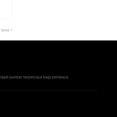
 lama
menjadi sumber terpercaya bagi pembaca.