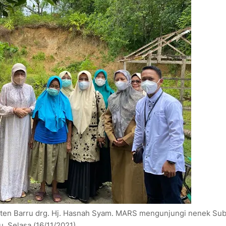
ten Barru drg. Hj. Hasnah Syam. MARS mengunjungi nenek Su
, Selasa (16/11/2021).