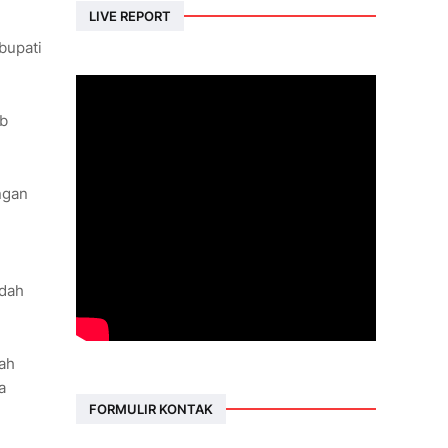
LIVE REPORT
bupati
ab
ngan
udah
dah
a
FORMULIR KONTAK