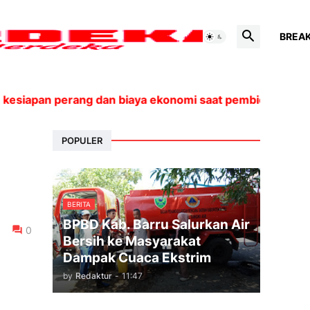
BREA
esiapan perang dan biaya ekonomi saat pembicaraan den
POPULER
BERITA
BPBD Kab. Barru Salurkan Air
0
Bersih ke Masyarakat
Dampak Cuaca Ekstrim
by
Redaktur
-
11:47