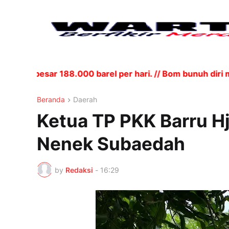
 sebesar 188.000 barel per hari. // Bom bunuh diri men
Beranda
Daerah
Ketua TP PKK Barru H
Nenek Subaedah
by
Redaksi
-
16:29