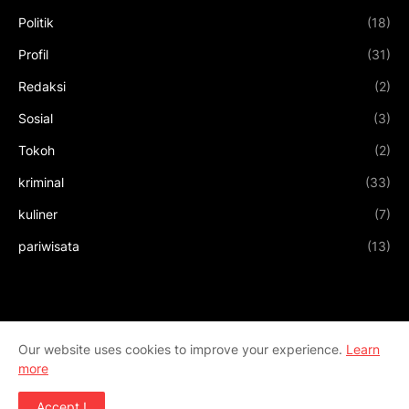
Politik
(18)
Profil
(31)
Redaksi
(2)
Sosial
(3)
Tokoh
(2)
kriminal
(33)
kuliner
(7)
pariwisata
(13)
Our website uses cookies to improve your experience.
Learn
more
Accept !