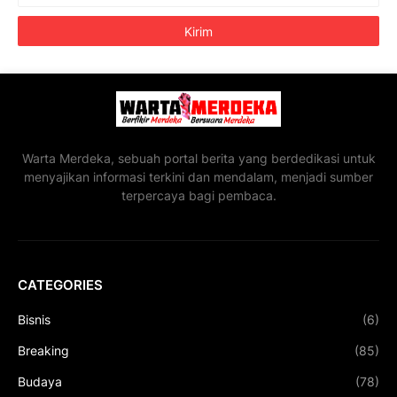
Warta Merdeka, sebuah portal berita yang berdedikasi untuk
menyajikan informasi terkini dan mendalam, menjadi sumber
terpercaya bagi pembaca.
CATEGORIES
Bisnis
(6)
Breaking
(85)
Budaya
(78)