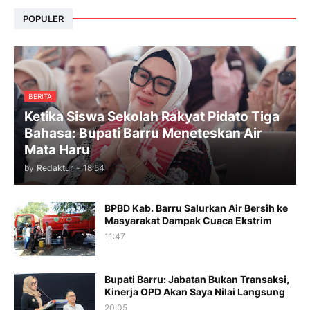
POPULER
BERITA
Ketika Siswa Sekolah Rakyat Pidato Tiga
Bahasa: Bupati Barru Meneteskan Air
Mata Haru
by
Redaktur
-
18:54
BPBD Kab. Barru Salurkan Air Bersih ke
Masyarakat Dampak Cuaca Ekstrim
11:47
Bupati Barru: Jabatan Bukan Transaksi,
Kinerja OPD Akan Saya Nilai Langsung
20:05