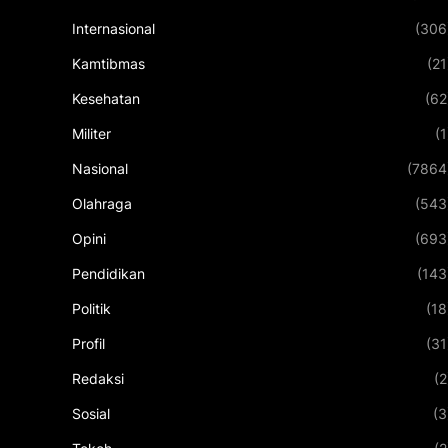
Internasional
(306
Kamtibmas
(21
Kesehatan
(62
Militer
(1
Nasional
(7864
Olahraga
(543
Opini
(693
Pendidikan
(143
Politik
(18
Profil
(31
Redaksi
(2
Sosial
(3