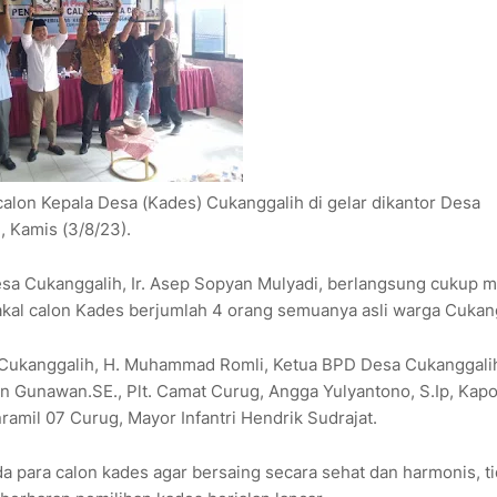
lon Kepala Desa (Kades) Cukanggalih di gelar dikantor Desa
 Kamis (3/8/23).
esa Cukanggalih, Ir. Asep Sopyan Mulyadi, berlangsung cukup m
kal calon Kades berjumlah 4 orang semuanya asli warga Cukan
s Cukanggalih, H. Muhammad Romli, Ketua BPD Desa Cukanggali
n Gunawan.SE., Plt. Camat Curug, Angga Yulyantono, S.Ip, Kap
amil 07 Curug, Mayor Infantri Hendrik Sudrajat.
para calon kades agar bersaing secara sehat dan harmonis, t