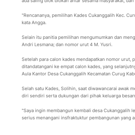
ada saling blok blokan antar sesama masyarakat, dan 
"Rencananya, pemilihan Kades Cukanggalih Kec. Cu
kata Angga.
Selain itu panitia pemilihan mengumumkan dan mengun
Andri Lesmana; dan nomor urut 4 M. Yusri.
Setelah para calon kades mendapatkan nomor urut, p
ditandatangani ke empat calon kades, yang selanjut
Aula Kantor Desa Cukanggalih Kecamatan Curug Kab
Selah satu Kades, Solihin, saat diwawancarai awak m
diri sendiri serta dukungan dari pihak keluarga besar
"Saya ingin membangun kembali desa Cukanggalih lebi
serius menangani insfraktuktur pembangunan yang ada