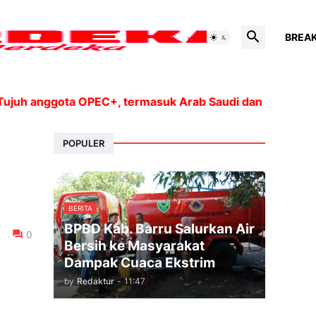
BREA
anggota OPEC+, termasuk Arab Saudi dan Rusia, akan me
POPULER
BERITA
BPBD Kab. Barru Salurkan Air
0
Bersih ke Masyarakat
Dampak Cuaca Ekstrim
by
Redaktur
-
11:47