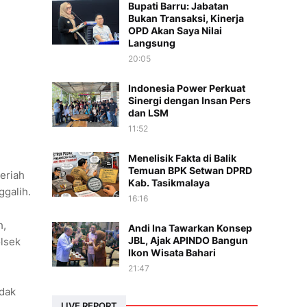
Bupati Barru: Jabatan
Bukan Transaksi, Kinerja
OPD Akan Saya Nilai
Langsung
20:05
Indonesia Power Perkuat
Sinergi dengan Insan Pers
dan LSM
11:52
Menelisik Fakta di Balik
Temuan BPK Setwan DPRD
eriah
Kab. Tasikmalaya
ggalih.
16:16
h,
Andi Ina Tawarkan Konsep
JBL, Ajak APINDO Bangun
olsek
Ikon Wisata Bahari
21:47
idak
LIVE REPORT