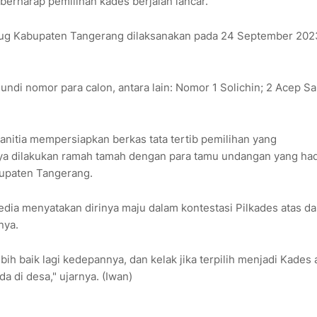
berharap pemilihan kades berjalan lancar.
rug Kabupaten Tangerang dilaksanakan pada 24 September 202
di nomor para calon, antara lain: Nomor 1 Solichin; 2 Acep Sa
anitia mempersiapkan berkas tata tertib pemilihan yang
nya dilakukan ramah tamah dengan para tamu undangan yang had
upaten Tangerang.
edia menyatakan dirinya maju dalam kontestasi Pilkades atas da
nya.
h baik lagi kedepannya, dan kelak jika terpilih menjadi Kades 
 di desa," ujarnya. (Iwan)