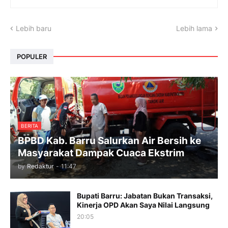
Lebih baru
Lebih lama
POPULER
BERITA
BPBD Kab. Barru Salurkan Air Bersih ke
Masyarakat Dampak Cuaca Ekstrim
by
Redaktur
-
11:47
Bupati Barru: Jabatan Bukan Transaksi,
Kinerja OPD Akan Saya Nilai Langsung
20:05