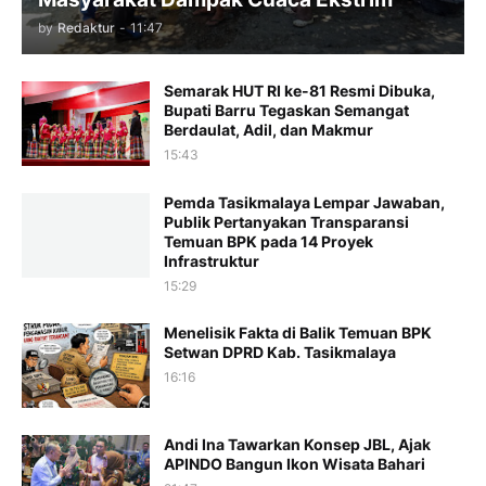
by
Redaktur
-
11:47
Semarak HUT RI ke-81 Resmi Dibuka,
Bupati Barru Tegaskan Semangat
Berdaulat, Adil, dan Makmur
15:43
Pemda Tasikmalaya Lempar Jawaban,
Publik Pertanyakan Transparansi
Temuan BPK pada 14 Proyek
Infrastruktur
15:29
Menelisik Fakta di Balik Temuan BPK
Setwan DPRD Kab. Tasikmalaya
16:16
Andi Ina Tawarkan Konsep JBL, Ajak
APINDO Bangun Ikon Wisata Bahari