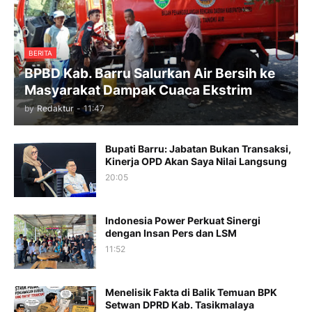
BERITA
BPBD Kab. Barru Salurkan Air Bersih ke
Masyarakat Dampak Cuaca Ekstrim
by
Redaktur
-
11:47
Bupati Barru: Jabatan Bukan Transaksi,
Kinerja OPD Akan Saya Nilai Langsung
20:05
Indonesia Power Perkuat Sinergi
dengan Insan Pers dan LSM
11:52
Menelisik Fakta di Balik Temuan BPK
Setwan DPRD Kab. Tasikmalaya