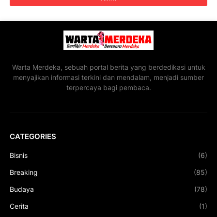
Warta Merdeka, sebuah portal berita yang berdedikasi untuk
menyajikan informasi terkini dan mendalam, menjadi sumber
terpercaya bagi pembaca.
CATEGORIES
Bisnis
(6)
Breaking
(85)
Budaya
(78)
Cerita
(1)