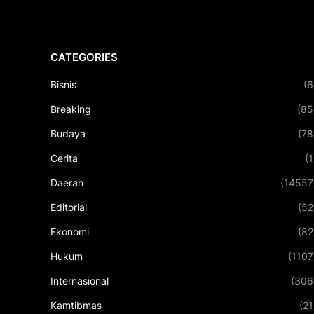
CATEGORIES
Bisnis
(6
Breaking
(85
Budaya
(78
Cerita
(1
Daerah
(14557
Editorial
(52
Ekonomi
(82
Hukum
(1107
Internasional
(306
Kamtibmas
(21