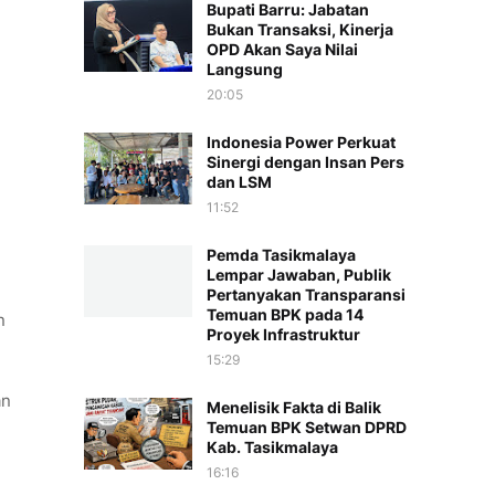
Bupati Barru: Jabatan
Bukan Transaksi, Kinerja
OPD Akan Saya Nilai
Langsung
20:05
Indonesia Power Perkuat
Sinergi dengan Insan Pers
dan LSM
11:52
Pemda Tasikmalaya
Lempar Jawaban, Publik
Pertanyakan Transparansi
Temuan BPK pada 14
n
Proyek Infrastruktur
15:29
an
Menelisik Fakta di Balik
Temuan BPK Setwan DPRD
Kab. Tasikmalaya
16:16