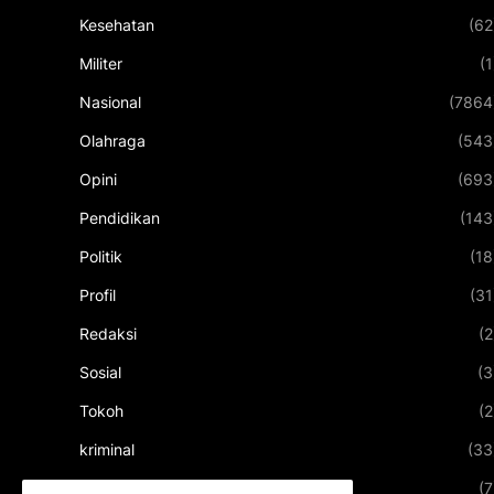
Kesehatan
(62
Militer
(1
Nasional
(7864
Olahraga
(543
Opini
(693
Pendidikan
(143
Politik
(18
Profil
(31
Redaksi
(2
Sosial
(3
Tokoh
(2
kriminal
(33
kuliner
(7