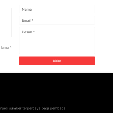
 lama
menjadi sumber terpercaya bagi pembaca.