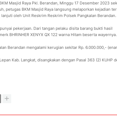
s BKM Masjid Raya Pkl. Berandan, Minggu 17 Desember 2023 sek
uh, petugas BKM Masjid Raya langsung melaporkan kejadian te
 lanjuti oleh Unit Reskrim Reskrim Polsek Pangkalan Berandan.
mpunyai pekerjaan. Dari tangan pelaku disita barang bukti hasil
R merk BHRINHER XENYX QX 122 warna Hitam beserta wayernya
lan Berandan mengalami kerugian sekitar Rp. 6.000.000,- (ena
i Lepan Kab. Langkat, disangkakan dengan Pasal 363 (2) KUHP 