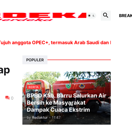
BREA
anggota OPEC+, termasuk Arab Saudi dan Rusia, akan me
POPULER
ap
BERITA
BPBD Kab. Barru Salurkan Air
0
Bersih ke Masyarakat
Dampak Cuaca Ekstrim
by
Redaktur
-
11:47