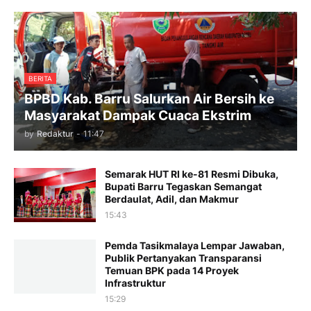
BERITA
BPBD Kab. Barru Salurkan Air Bersih ke
Masyarakat Dampak Cuaca Ekstrim
by
Redaktur
-
11:47
Semarak HUT RI ke-81 Resmi Dibuka,
Bupati Barru Tegaskan Semangat
Berdaulat, Adil, dan Makmur
15:43
Pemda Tasikmalaya Lempar Jawaban,
Publik Pertanyakan Transparansi
Temuan BPK pada 14 Proyek
Infrastruktur
15:29