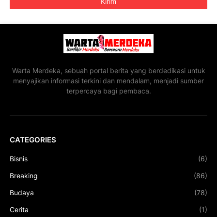
Warta Merdeka, sebuah portal berita yang berdedikasi untuk
menyajikan informasi terkini dan mendalam, menjadi sumber
terpercaya bagi pembaca.
CATEGORIES
Bisnis
(6)
Breaking
(86)
Budaya
(78)
Cerita
(1)