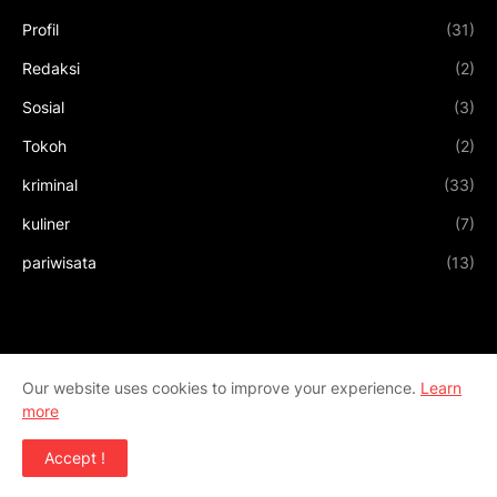
Profil
(31)
Redaksi
(2)
Sosial
(3)
Tokoh
(2)
kriminal
(33)
kuliner
(7)
pariwisata
(13)
Our website uses cookies to improve your experience.
Learn
more
Accept !
Design by
Templateify