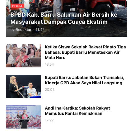
BERITA
BPBD Kab. Barru Salurkan Air Bersih ke
Masyarakat Dampak Cuaca Ekstrim
by
Redaktur
-
11:47
Ketika Siswa Sekolah Rakyat Pidato Tiga
Bahasa: Bupati Barru Meneteskan Air
Mata Haru
18:54
Bupati Barru: Jabatan Bukan Transaksi,
Kinerja OPD Akan Saya Nilai Langsung
20:05
Andi Ina Kartika: Sekolah Rakyat
Memutus Rantai Kemiskinan
17:27