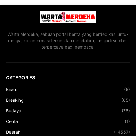
Warta Merdeka, sebuah portal berita yang berdedikasi untuk
menyajikan informasi terkini dan mendalam, menjadi sumber
terpercaya bagi pembaca.
CATEGORIES
Bisnis
(6)
Breaking
(85)
Budaya
(78)
Cerita
(1)
Daerah
(14557)