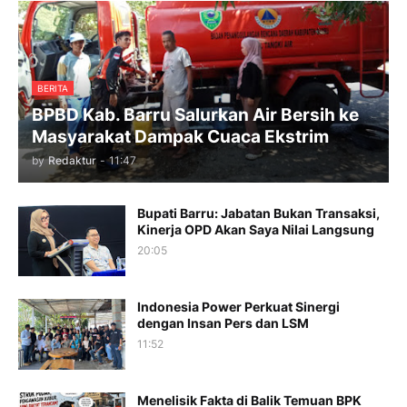
BERITA
BPBD Kab. Barru Salurkan Air Bersih ke
Masyarakat Dampak Cuaca Ekstrim
by
Redaktur
-
11:47
Bupati Barru: Jabatan Bukan Transaksi,
Kinerja OPD Akan Saya Nilai Langsung
20:05
Indonesia Power Perkuat Sinergi
dengan Insan Pers dan LSM
11:52
Menelisik Fakta di Balik Temuan BPK