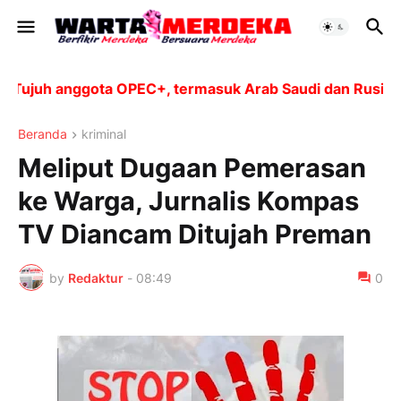
juh anggota OPEC+, termasuk Arab Saudi dan Rusia, aka
Beranda
kriminal
Meliput Dugaan Pemerasan
ke Warga, Jurnalis Kompas
TV Diancam Ditujah Preman
by
Redaktur
-
08:49
0