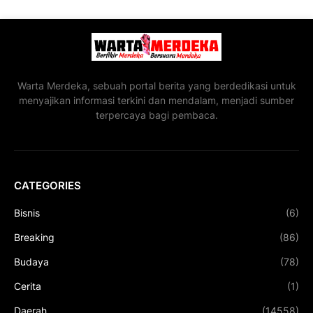
Warta Merdeka, sebuah portal berita yang berdedikasi untuk
menyajikan informasi terkini dan mendalam, menjadi sumber
terpercaya bagi pembaca.
CATEGORIES
Bisnis
(6)
Breaking
(86)
Budaya
(78)
Cerita
(1)
Daerah
(14558)