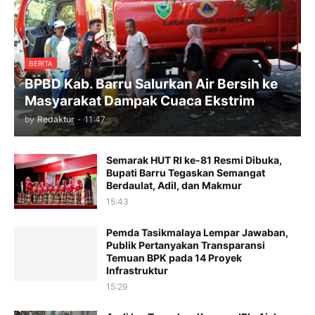
BERITA
BPBD Kab. Barru Salurkan Air Bersih ke
Masyarakat Dampak Cuaca Ekstrim
by
Redaktur
-
11:47
Semarak HUT RI ke-81 Resmi Dibuka,
Bupati Barru Tegaskan Semangat
Berdaulat, Adil, dan Makmur
15:43
Pemda Tasikmalaya Lempar Jawaban,
Publik Pertanyakan Transparansi
Temuan BPK pada 14 Proyek
Infrastruktur
15:29