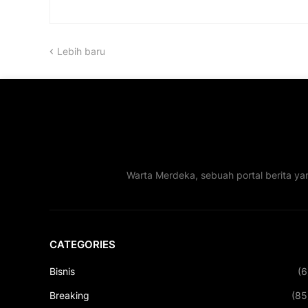
Lebih baru
Warta Merdeka, sebuah portal berita ya
CATEGORIES
Bisnis
(6
Breaking
(85