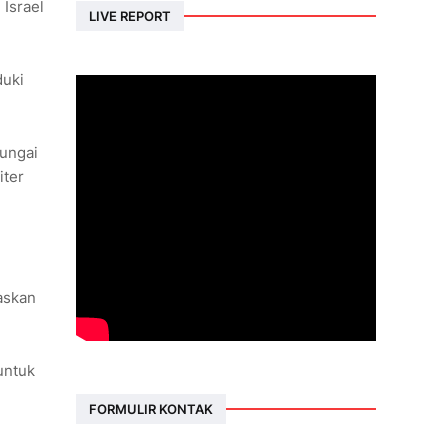
 Israel
LIVE REPORT
duki
Sungai
iter
askan
untuk
FORMULIR KONTAK