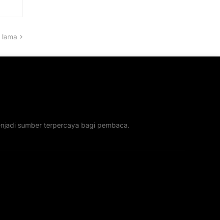
 lama
menjadi sumber terpercaya bagi pembaca.