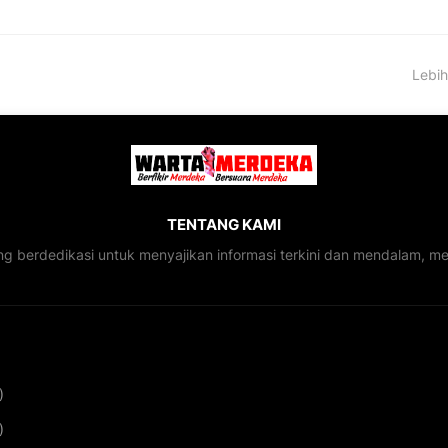
Lebih
TENTANG KAMI
ng berdedikasi untuk menyajikan informasi terkini dan mendalam, 
)
)