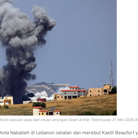
an kepulan asap dari lokasi serangan Israel di Kfar Tebnit pada 31 Mei 2026 (
Kota Nabatieh di Lebanon selatan dan merebut Kastil Beaufort 