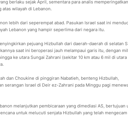
yang berlaku sejak April, sementara para analis memperingatkan
 atas wilayah di Lebanon.
anon lebih dari seperempat abad. Pasukan Israel saat ini mendu
layah Lebanon yang hampir seperlima dari negara itu.
nyingkirkan pejuang Hizbullah dari daerah-daerah di selatan 
kannya saat ini beroperasi jauh melampaui garis itu, dengan mil
ngga ke utara Sungai Zahrani (sekitar 10 km atau 6 mil di utara
a.
yah dan Choukine di pinggiran Nabatieh, benteng Hizbullah,
an serangan Israel di Deir ez-Zahrani pada Minggu pagi menew
 Lebanon melanjutkan pembicaraan yang dimediasi AS, bertujuan 
rencana untuk melucuti senjata Hizbullah yang telah mengecam