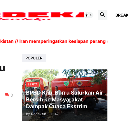
BREA
tan // Iran memperingatkan kesiapan perang dan biaya 
POPULER
ju
BERITA
BPBD Kab. Barru Salurkan Air
0
Bersih ke Masyarakat
Dampak Cuaca Ekstrim
by
Redaktur
-
11:47