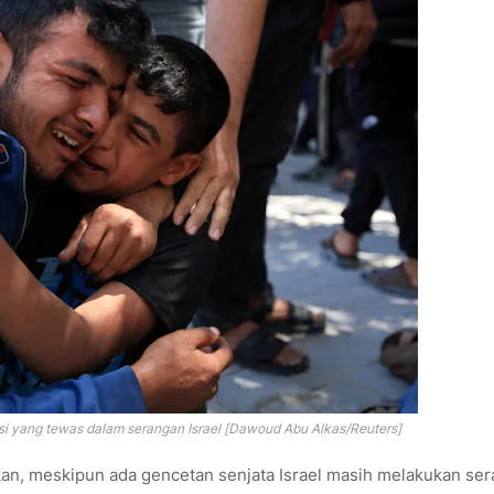
si yang tewas dalam serangan Israel [Dawoud Abu Alkas/Reuters]
an, meskipun ada gencetan senjata Israel masih melakukan se