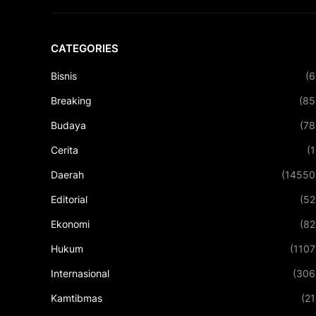
CATEGORIES
Bisnis
(6
Breaking
(85
Budaya
(78
Cerita
(1
Daerah
(14550
Editorial
(52
Ekonomi
(82
Hukum
(1107
Internasional
(306
Kamtibmas
(21