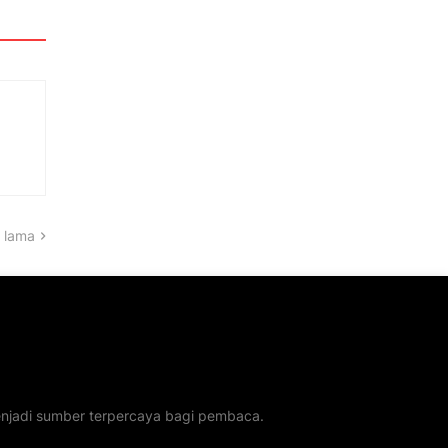
 lama
menjadi sumber terpercaya bagi pembaca.