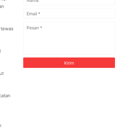
an
g tewas
i
ut
catan
k