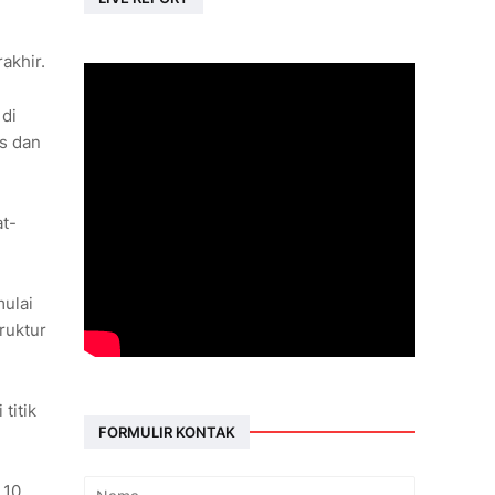
akhir.
 di
as dan
at-
mulai
ruktur
titik
FORMULIR KONTAK
 10