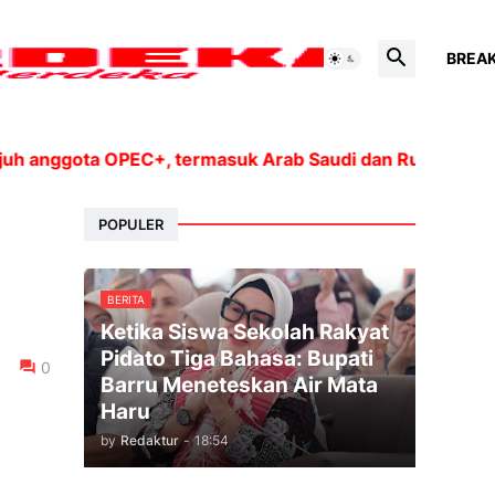
BREA
gota OPEC+, termasuk Arab Saudi dan Rusia, akan mening
POPULER
BERITA
Ketika Siswa Sekolah Rakyat
Pidato Tiga Bahasa: Bupati
0
Barru Meneteskan Air Mata
Haru
by
Redaktur
-
18:54