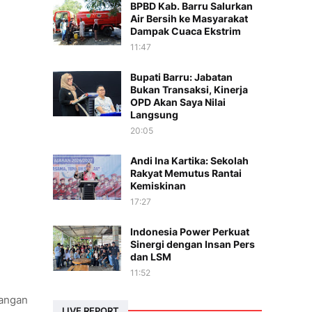
BPBD Kab. Barru Salurkan
Air Bersih ke Masyarakat
Dampak Cuaca Ekstrim
11:47
Bupati Barru: Jabatan
Bukan Transaksi, Kinerja
OPD Akan Saya Nilai
Langsung
20:05
Andi Ina Kartika: Sekolah
Rakyat Memutus Rantai
Kemiskinan
17:27
Indonesia Power Perkuat
Sinergi dengan Insan Pers
dan LSM
11:52
rangan
LIVE REPORT