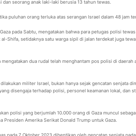
i dan seorang anak laki-laki berusia 13 tahun tewas.
tika puluhan orang terluka atas serangan Israel dalam 48 jam ter
 Gaza pada Sabtu, mengatakan bahwa para petugas polisi tewas
l-Shifa, setidaknya satu warga sipil di jalan terdekat juga tew
 mengatakan dua rudal telah menghantam pos polisi di daerah 
g dilakukan militer Israel, bukan hanya sejak gencatan senjata di
 yang disengaja terhadap polisi, personel keamanan lokal, dan st
ukan polisi yang berjumlah 10.000 orang di Gaza muncul sebagai 
 Presiden Amerika Serikat Donald Trump untuk Gaza.
mas pada 7 Oktober 2023 dihentikan oleh gencatan senjata pada