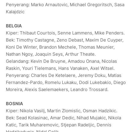
Penyerang: Marko Arnautovic, Michael Gregoritsch, Sasa
Kalajdzic
BELGIA
Kiper: Thibaut Courtois, Senne Lammens, Mike Penders.
Bek: Timothy Castagne, Zeno Debast, Maxim De Cuyper,
Koni De Winter, Brandon Mechele, Thomas Meunier,
Nathan Ngoy, Joaquin Seys, Arthur Theate.
Gelandang: Kevin De Bruyne, Amadou Onana, Nicolas
Raskin, Youri Tielemans, Hans Vanaken, Axel Witsel.
Penyerang: Charles De Ketelaere, Jeremy Doku, Matias
Fernandez-Pardo, Romelu Lukaku, Dodi Lukebakio, Diego
Moreira, Alexis Saelemaekers, Leandro Trossard.
BOSNIA
Kiper: Nikola Vasilj, Martin Zlomislic, Osman Hadzikic.
Bek: Sead Kolasinac, Amar Dedic, Nihad Mujakic, Nikola
Katic, Tarik Muharemovic, Stjepan Radeljic, Dennis
Hadzikadunic, Nidal Celik.