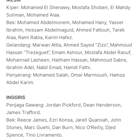
Kiper: ⁠Mohamed El Shenawy, Mostafa Shobeir, El Mahdy
Soliman, Mohamed Alaa.
Bek: Mohamed ⁠Abdelmonem, Mohamed Hany, Yasser
Ibrahim, ⁠Hossam Abdelmaguid, Ahmed Fattouh, Tarek
Alaa, Rami Rabia, Karim Hafez.
Gelandang: Marwan Attia, Ahmed Sayed “Zizo”, ‌Mahmoud
Hassan “Trezeguet”, Emam Ashour, Mostafa Abdel Raouf,
Mohannad Lasheen, Haitham Hassan, Mahmoud Sabre,
Ibrahim ‌Adel, ‌Nabil Emad, Hamdi Fathi.
Penyerang: Mohamed Salah, Omar Marmoush, Hamza
Abdel Karim.
INGGRIS
Penjaga Gawang: Jordan Pickford, Dean Henderson,
James Trafford.
Bek: Reece James, Ezri Konsa, Jarell Quansah, John
Stones, Marc Guehi, Dan Burn, Nico O’Reilly, Djed
Spence, Tino Livramento.