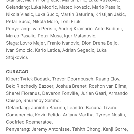
Gelandang: Luka Modric, Mateo Kovacic, Mario Pasalic,
Nikola Vlasic, Luka Sucic, Martin ‌Baturina, ‌Kristijan Jakic,
Petar Sucic, Nikola Moro, Toni Fruk.
Penyerang: Ivan Perisic, Andrej Kramaric, Ante Budimir,
Marco Pasalic, Petar Musa, Igor Matanovic.
Siaga: Lovro Majer, Franjo Ivanovic, Dion Drena Beljo,
Ivan Smolcic, Karlo Letica, Adrian Segecic, Luka
Stojkovic).
CURACAO
Kiper: Tyrick Bodack, Trevor Doornbusch, Ruang Eloy.
Bek: Riechedly Bazoer, Joshua Brenet, Roshon van Eijma,
Sherel Floranus, Deveron Fonville, Jurien Gaari, Armando
Obispo, Shurandy Sambo.
Gelandang: Juninho Bacuna, Leandro Bacuna, Livano
Comenencia, Kevin Felida, Ar'jany Martha, Tyrese Noslin,
Godfried Roemeratoe.
Penyerang: Jeremy Antonisse, Tahith Chong, Kenji Gorre,