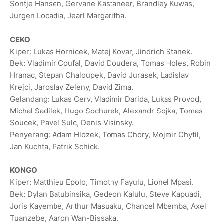
Sontje Hansen, Gervane Kastaneer, Brandley Kuwas,
Jurgen Locadia, Jearl Margaritha.
CEKO
Kiper: Lukas ⁠Hornicek, Matej Kovar, Jindrich Stanek.
Bek: ⁠Vladimir Coufal, David Doudera, Tomas Holes, Robin
Hranac, Stepan Chaloupek, David Jurasek, Ladislav
Krejci, Jaroslav Zeleny, David Zima.
Gelandang: Lukas Cerv, Vladimir Darida, Lukas Provod,
Michal Sadilek, Hugo Sochurek, Alexandr Sojka, Tomas
Soucek, Pavel Sulc, Denis Visinsky.
Penyerang: Adam Hlozek, Tomas Chory, Mojmir Chytil,
Jan Kuchta, Patrik Schick.
KONGO
Kiper: Matthieu Epolo, Timothy Fayulu, Lionel Mpasi.
Bek: Dylan Batubinsika, Gedeon Kalulu, Steve Kapuadi,
Joris Kayembe, Arthur Masuaku, Chancel Mbemba, Axel
Tuanzebe, Aaron Wan-Bissaka.