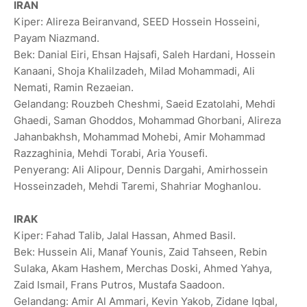
IRAN
Kiper: Alireza Beiranvand, SEED Hossein Hosseini,
Payam Niazmand.
Bek: Danial ⁠Eiri, Ehsan Hajsafi, Saleh Hardani, Hossein
Kanaani, Shoja Khalilzadeh, Milad Mohammadi, Ali
Nemati, Ramin Rezaeian.
Gelandang: Rouzbeh Cheshmi, Saeid Ezatolahi, Mehdi
Ghaedi, Saman Ghoddos, Mohammad Ghorbani, ⁠Alireza
Jahanbakhsh, Mohammad Mohebi, Amir Mohammad
Razzaghinia, Mehdi Torabi, Aria Yousefi.
Penyerang: Ali Alipour, Dennis Dargahi, Amirhossein
Hosseinzadeh, Mehdi Taremi, Shahriar Moghanlou.
IRAK
Kiper: Fahad Talib, Jalal Hassan, Ahmed ⁠Basil.
Bek: Hussein Ali, Manaf Younis, Zaid Tahseen, Rebin
Sulaka, Akam Hashem, Merchas Doski, Ahmed Yahya,
Zaid Ismail, Frans Putros, Mustafa Saadoon.
Gelandang: Amir Al Ammari, Kevin ‌Yakob, Zidane Iqbal,