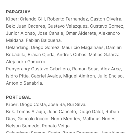
PARAGUAY
Kiper: Orlando Gill, Roberto Fernandez, Gaston Olveira.
Bek: Juan Caceres, Gustavo Velazquez, Gustavo Gomez,
Junior Alonso, Jose Canale, Omar Alderete, Alexandro
Maidana, Fabian Balbuena.
Gelandang: Diego Gomez, Mauricio Magalhaes, Damian
Bobadilla, Braian Ojeda, Andres Cubas, Matias Galarza,
Alejandro Gamarra.
Penyerang: Gustavo Caballero, Ramon Sosa, Alex Arce,
Isidro Pitta, Gabriel Avalos, Miguel Almiron, Julio Enciso,
Antonio Sanabria.
PORTUGAL
Kiper: Diogo Costa, Jose Sa, Rui Silva.
Bek: Tomas Araujo, Joao Cancelo, Diogo Dalot, Ruben
Dias, Goncalo Inacio, Nuno Mendes, Matheus Nunes,
Nelson Semedo, Renato Veiga.
Gelandang: Samuel Costa, Bruno Fernandes, Joao Neves,