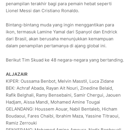
penampilan terakhir bagi para pemain hebat seperti
Lionel Messi dan Cristiano Ronaldo.
Bintang-bintang muda yang ingin menggantikan para
ikon, termasuk Lamine Yamal dari Spanyol dan Endrick
dari Brasil, akan berusaha menunjukkan kemampuan
dalam penampilan pertamanya di ajang global ini.
Berikut Tim Skuad ke 48 negara-negara yang bertanding.
ALJAZAIR
KIPER: Oussama Benbot, Melvin Masstil, Luca Zidane
BEK: Achraf Abada, Rayan Ait Nouri, Zinedine Belaid,
Rafik Belghali, Ramy ‌Bensebaini, Samir Chergui, Jaouen
Hadjam, Aissa Mandi, Mohamed Amine Tougai
GELANDANG: Houssem Aouar, Nabil Bentaleb, Hicham
Boudaoui, Fares Chaibi, Ibrahim Maza, Yassine Titraoui,
Ramiz Zerrouki
PENYERANG: ‌Mohamed Amine Amoura, Nadir Benbouali,