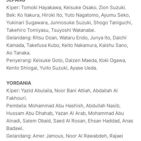
Kiper: Tomoki Hayakawa, Keisuke Osako, Zion Suzuki.
Bek: Ko Itakura, Hiroki Ito, Yuto Nagatomo, Ayumu Seko,
Yukinari Sugawara, Junnosuke Suzuki, Shogo Taniguchi,
Takehiro Tomiyasu, Tsuyoshi Watanabe.
Gelandang: Ritsu Doan, Wataru Endo, Junya Ito, Daichi
Kamada, Takefusa Kubo, Keito Nakamura, Kaishu Sano,
Ao Tanaka.
Penyerang: Keisuke Goto, Daizen Maeda, Koki Ogawa,
Kento Shiogai, Yuito Suzuki, Ayase Ueda.
YORDANIA
Kiper: Yazid Abulaila, Noor Bani Attiah, Abdallah Al
Fakhouri.
Pembela: Mohammad Abu Hashish, Abdullah Nasib,
Hussam Abu Dhahab, Yazan Al Arab, Mohammad Abu
Alnadi, Salem Obaid, Saed Al Rosan, Ehsan Haddad, Anas
Badawi.
Gelandang: Amer Jamous, Noor Al Rawabdeh, Rajaei