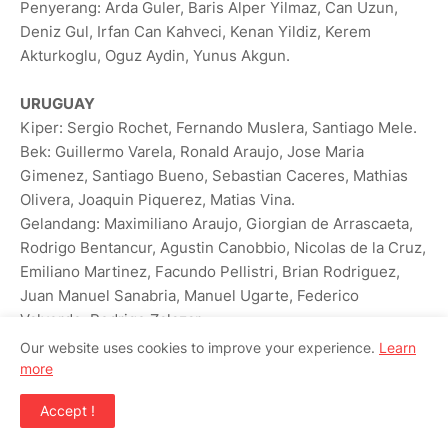
Penyerang: Arda Guler, Baris Alper Yilmaz, Can Uzun,
Deniz Gul, Irfan Can Kahveci, Kenan Yildiz, Kerem
Akturkoglu, Oguz Aydin, Yunus Akgun.
URUGUAY
Kiper: Sergio Rochet, Fernando Muslera, Santiago Mele.
Bek: Guillermo Varela, Ronald Araujo, Jose Maria
Gimenez, Santiago Bueno, ‌Sebastian Caceres, Mathias
Olivera, Joaquin Piquerez, Matias Vina.
Gelandang: Maximiliano Araujo, Giorgian de Arrascaeta,
Rodrigo Bentancur, Agustin Canobbio, Nicolas de la Cruz,
Emiliano Martinez, Facundo Pellistri, Brian Rodriguez,
Juan Manuel Sanabria, Manuel Ugarte, Federico
Valverde, Rodrigo Zalazar.
Penyerang: Rodrigo Aguirre, Federico Vinas, Darwin
Our website uses cookies to improve your experience.
Learn
Nunez.
more
Accept !
AMERIKA SERIKAT
Kiper: Chris Brady, Matt Freese, Matt Turner.