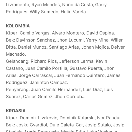
Livramento, Ryan Mendes, Nuno da Costa, Garry
Rodrigues, Willy Semedo, Helio Varela.
KOLOMBIA
Kiper: ⁠Camilo Vargas, Alvaro Montero, David Ospina.
Bek: Davinson Sanchez, Jhon Lucumi, Yerry Mina, ⁠Willer
Ditta, Daniel Munoz, ⁠Santiago Arias, Johan Mojica, Deiver
Machado.
Gelandang: Richard Rios, Jefferson Lerma, Kevin
Castano, Juan Camilo Portilla, Gustavo Puerta, Jhon
Arias, ‌Jorge Carrascal, Juan Fernando Quintero, James
Rodriguez, Jaminton Campaz.
Penyerang: Juan Camilo Hernandez, Luis Diaz, ‌Luis
Suarez, Carlos Gomez, Jhon Cordoba.
KROASIA
Kiper: Dominik Livakovic, Dominik Kotarski, Ivor Pandur.
Bek: Josko Gvardiol, Duje Caleta-Car, Josip Sutalo, Josip
Stanisic, Marin Pongracic, Martin Erlic, Luka Vuskovic.