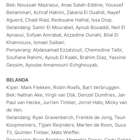
Bek: Noussair Mazraoui, Anas Salah-Eddine, Youssef
Bellammari, Achraf Hakimi, Zakaria El Ouahdi, Nayef
Aguerd, Chadi Riad, Redouane Halhal, Issa Diop.
Gelandang: Samir El Mourabet, Ayoub Bouaddi, Neil El
Aynaoui, Sofyan Amrabat, Azzedine Ounahi, Bilal El
Khannouss, Ismael Saibari.
Penyerang: Abdesamad Ezzalzouli, Chemsdine Talbi,
Soufiane Rahimi, Ayoub El Kaabi, Brahim Diaz, Yassine
Gessim, Ayoube Amaimouni-Echghouyab.
BELANDA
Kiper: Mark Flekken, Robin Roefs, Bart Verbruggen.
Bek: Nathan Ake, Virgil van Dijk, Denzel Dumfries, Jan
Paul van Hecke, Jurrien Timber, Jorrel Hato, Micky van
de Ven.
Gelandang: Ryan Gravenberch, Frenkie de Jong, Teun
Koopmeiners, Tijjani Reijnders, Marten de Roon, Guus
Til, Quinten Timber, Mats Wieffer.
Penyerang: Brian Brobbey, Memphis Depay, Cody Gakpo,