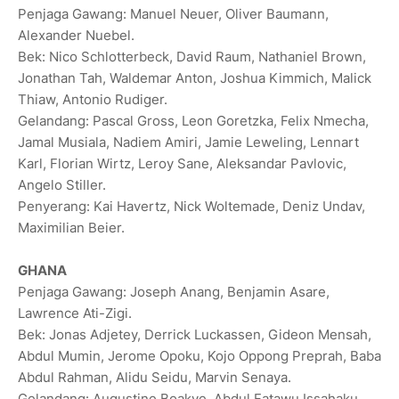
Penjaga Gawang: Manuel Neuer, Oliver Baumann,
Alexander Nuebel.
Bek: Nico Schlotterbeck, David Raum, Nathaniel Brown,
Jonathan Tah, Waldemar Anton, Joshua Kimmich, Malick
Thiaw, Antonio Rudiger.
Gelandang: Pascal Gross, Leon Goretzka, Felix Nmecha,
Jamal Musiala, Nadiem Amiri, Jamie Leweling, Lennart
Karl, Florian Wirtz, Leroy Sane, Aleksandar Pavlovic,
Angelo Stiller.
Penyerang: Kai Havertz, Nick Woltemade, Deniz Undav,
Maximilian Beier.
GHANA
Penjaga Gawang: Joseph Anang, Benjamin Asare,
Lawrence Ati-Zigi.
Bek: Jonas Adjetey, Derrick ⁠Luckassen, Gideon Mensah,
Abdul Mumin, Jerome Opoku, Kojo Oppong Preprah, Baba
Abdul Rahman, Alidu Seidu, Marvin Senaya.
Gelandang: Augustine Boakye, Abdul Fatawu Issahaku,