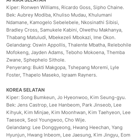
Kiper: Ronwen Williams, Ricardo Goss, Sipho Chaine.
Bek: Aubrey Modiba, Khuliso Mudau, Khulumani
Ndamane, Kamogelo Sebelebele, Nkosinathi Sibisi,
Bradley Cross, Samukele Kabini, Olwethu Makhanya,
Thabang Matuludi, Mbekezeli Mbokazi, Ime Okon.
Gelandang: Oswin Appollis, Thalente Mbatha, Relebohile
Mofokeng, Jayden Adams, Teboho Mokoena, Themba
Zwane, Sphephelo Sithole.
Penyerang: Bukti Makgopa, Tshepang Moremi, Lyle
Foster, Thapelo Maseko, Iqraam Rayners.
KOREA SELATAN
Kiper: Song Bumkeun, Jo Hyeonwoo, Kim Seung-gyu.
Bek: Jens Castrop, Lee Hanbeom, Park Jinseob, Lee
Kihyuk, Kim Minjae, Kim Moonhwan, Kim Taehyeon, Lee
Taeseok, Seol Youngwoo, Cho Wije.
Gelandang: Lee Donggyeong, Hwang Heechan, Yang
Hyunjun, Hwang Inbeom, Lee Jaesung, Kim Jingyu, Eom