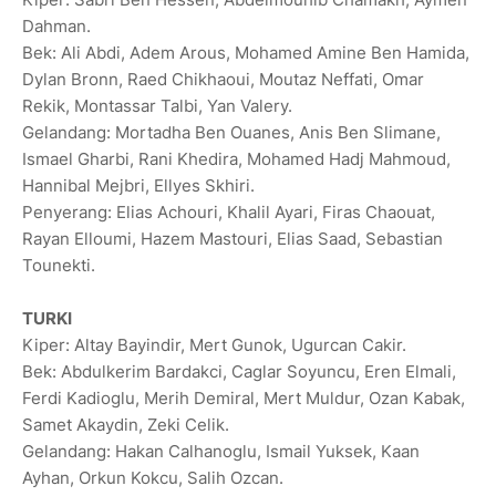
Dahman.
Bek: Ali Abdi, Adem Arous, Mohamed Amine Ben Hamida,
Dylan Bronn, Raed Chikhaoui, Moutaz Neffati, Omar
‌Rekik, Montassar Talbi, Yan Valery.
Gelandang: Mortadha Ben Ouanes, Anis Ben Slimane,
Ismael Gharbi, Rani Khedira, Mohamed Hadj Mahmoud,
Hannibal Mejbri, Ellyes ‌Skhiri.
Penyerang: Elias Achouri, Khalil Ayari, Firas Chaouat,
Rayan Elloumi, Hazem Mastouri, Elias Saad, Sebastian
Tounekti.
TURKI
Kiper: Altay Bayindir, Mert Gunok, Ugurcan Cakir.
Bek: Abdulkerim Bardakci, Caglar Soyuncu, Eren Elmali,
Ferdi Kadioglu, Merih Demiral, Mert Muldur, Ozan Kabak,
Samet Akaydin, Zeki Celik.
Gelandang: Hakan Calhanoglu, Ismail Yuksek, Kaan
Ayhan, Orkun Kokcu, Salih Ozcan.