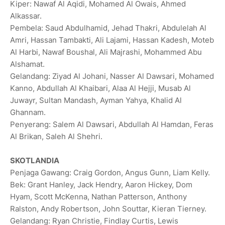
Kiper: Nawaf Al Aqidi, Mohamed Al Owais, Ahmed
Alkassar.
Pembela: Saud Abdulhamid, Jehad Thakri, Abdulelah Al
Amri, Hassan Tambakti, Ali Lajami, Hassan Kadesh, Moteb
Al Harbi, Nawaf Boushal, Ali Majrashi, ‌Mohammed Abu
Alshamat.
Gelandang: Ziyad Al Johani, Nasser Al Dawsari, Mohamed
Kanno, Abdullah Al Khaibari, Alaa Al Hejji, Musab Al
Juwayr, Sultan Mandash, Ayman Yahya, ‌Khalid ‌Al
Ghannam.
Penyerang: Salem Al Dawsari, Abdullah Al Hamdan, Feras
Al Brikan, Saleh Al Shehri.
SKOTLANDIA
Penjaga Gawang: Craig Gordon, Angus Gunn, Liam Kelly.
Bek: Grant Hanley, Jack Hendry, Aaron Hickey, Dom
Hyam, Scott McKenna, Nathan Patterson, Anthony
Ralston, Andy Robertson, John Souttar, Kieran Tierney.
Gelandang: Ryan Christie, Findlay Curtis, Lewis