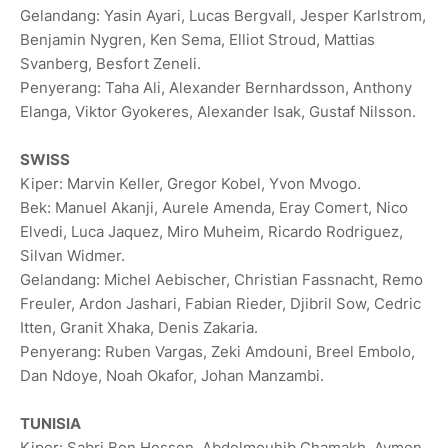
Gelandang: Yasin Ayari, Lucas Bergvall, Jesper Karlstrom,
Benjamin Nygren, Ken Sema, Elliot Stroud, Mattias
Svanberg, Besfort Zeneli.
Penyerang: Taha Ali, Alexander Bernhardsson, Anthony
Elanga, Viktor Gyokeres, Alexander Isak, Gustaf Nilsson.
SWISS
Kiper: Marvin Keller, ⁠Gregor Kobel, Yvon Mvogo.
Bek: Manuel ⁠Akanji, Aurele Amenda, Eray Comert, Nico
Elvedi, Luca Jaquez, Miro Muheim, Ricardo Rodriguez,
Silvan Widmer.
Gelandang: Michel ‌Aebischer, Christian Fassnacht, Remo
Freuler, Ardon Jashari, Fabian Rieder, Djibril Sow, Cedric
Itten, Granit ‌Xhaka, Denis Zakaria.
Penyerang: Ruben Vargas, Zeki Amdouni, Breel Embolo,
Dan Ndoye, Noah Okafor, Johan Manzambi.
TUNISIA
Kiper: Sabri Ben Hessen, Abdelmouhib Chamakh, Aymen