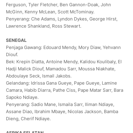
Ferguson, Tyler Fletcher, Ben Gannon-Doak, John
McGinn, Kenny McLean, Scott McTominay.
Penyerang: Che Adams, Lyndon Dykes, George Hirst,
Lawrence Shankland, Ross Stewart.
SENEGAL
Penjaga Gawang: Edouard Mendy, Mory Diaw, Yehvann
Diouf.
Bek: Krepin Diatta, Antoine Mendy, Kalidou Koulibaly, El
Hadji Malick Diouf, Mamadou Sarr, Moussa Niakhate,
Abdoulaye Seck, Ismail Jakobs.
Gelandang: Idrissa Gana Gueye, Pape ⁠Gueye, Lamine
Camara, Habib Diarra, Pathe Ciss, Pape Matar Sarr, Bara
Sapoko Ndiaye.
Penyerang: Sadio Mane, Ismaila Sarr, Iliman Ndiaye,
Assane Diao, Ibrahim Mbaye, Nicolas Jackson, Bamba
Dieng, Cherif Ndiaye.
AFRIKA SELATAN