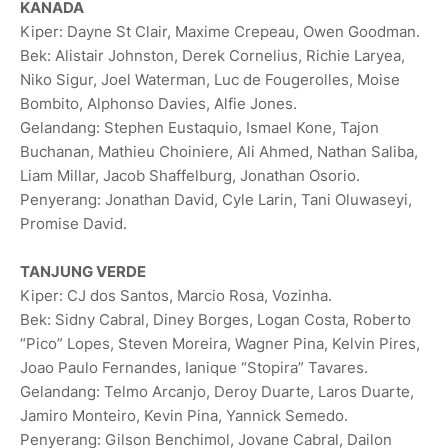
KANADA
Kiper: Dayne St Clair, Maxime Crepeau, Owen Goodman.
Bek: Alistair Johnston, Derek Cornelius, Richie Laryea,
Niko Sigur, Joel Waterman, Luc de Fougerolles, Moise
Bombito, Alphonso Davies, Alfie Jones.
Gelandang: Stephen Eustaquio, Ismael Kone, Tajon
Buchanan, Mathieu Choiniere, Ali Ahmed, Nathan Saliba,
Liam Millar, Jacob Shaffelburg, Jonathan Osorio.
Penyerang: Jonathan David, Cyle Larin, Tani Oluwaseyi,
Promise David.
TANJUNG VERDE
Kiper: CJ dos Santos, Marcio Rosa, Vozinha.
Bek: Sidny Cabral, Diney Borges, Logan Costa, Roberto
“Pico” Lopes, Steven Moreira, Wagner Pina, Kelvin Pires,
Joao Paulo Fernandes, Ianique “Stopira” Tavares.
Gelandang: Telmo Arcanjo, Deroy Duarte, Laros Duarte,
Jamiro Monteiro, Kevin Pina, ‌Yannick ‌Semedo.
Penyerang: Gilson Benchimol, Jovane Cabral, Dailon