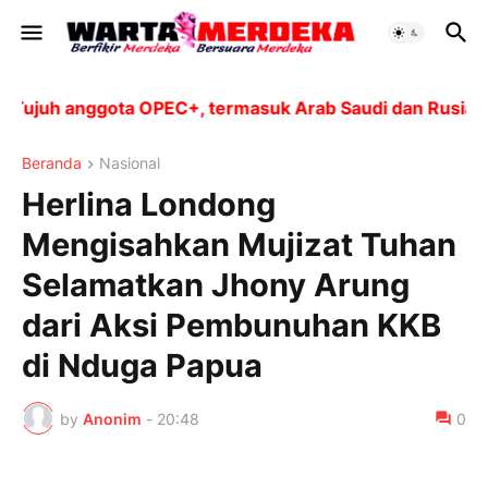
juh anggota OPEC+, termasuk Arab Saudi dan Rusia, aka
Beranda
Nasional
Herlina Londong
Mengisahkan Mujizat Tuhan
Selamatkan Jhony Arung
dari Aksi Pembunuhan KKB
di Nduga Papua
by
Anonim
-
20:48
0