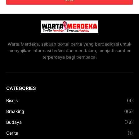
Warta Merdeka, sebuah portal berita yang berdedikasi untuk
menyajikan informasi terkini dan mendalam, menjadi sumber
terpercaya bagi pembaca.
CATEGORIES
Bisnis
(6)
Breaking
(85)
Budaya
(78)
Cerita
(1)