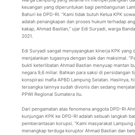
keuangan yang diperuntukan bagi pembangunan Lamp
Bahuri ke DPD-RI. “Kami tidak butuh Ketua KPK sowa
adalah penangkapan dan proses hukum terhadap angg
kakap, Ahmad Bastian,” ujar Edi Suryadi, warga Ban
2021.
Edi Suryadi sangat menyayangkan kinerja KPK yang 
menjalankan tugasnya dengan baik dan maksimal. “Pa
bukti keterlibatan Ahmad Bastian menyuap mantan bu
negara 9,6 miliar. Bahkan para saksi di persidangan 
konspirasi mafia APBD Lampung Selatan. Hasilnya, hin
tersangka lainnya sudah divonis dan sedang menjala
PPWI Regional Sumatera itu.
Dari pengamatan atas fenomena anggota DPD-RI Ahma
kunjungan KPK ke DPD-RI adalah sebuah langkah barg
pemberantasan korupsi. “Kami masyarakat Lampung a
menangkap terduga koruptor Ahmad Bastian dan bebe