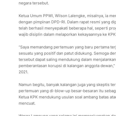
negara tersebut.
Ketua Umum PPWI, Wilson Lalengke, misalnya, ia men
dengan pimpinan DPD-RI. Dalam rapat resmi yang dipim
telah berhasil menyepakati beberapa hal, seperti p
wajib disiplin dalam melaporkan kekayaannya ke KPK 
“Saya memandang pertemuan yang baru pertama terj
sesuatu yang positif dan patut didukung. Semoga d
tersebut dapat saling mendukung dalam menjalankan
pemberantasan korupsi di kalangan anggota dewan,” 
2021.
Namun begitu, banyak kalangan juga yang skeptis t
pertemuan yang di-blow-up besar-besaran itu sebaga
Ketua KPK mendukung usulan soal ambang batas atau p
mencuat.
Warga Lampung yang selama ini memperjuangkan da