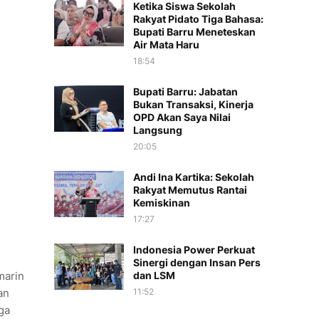
Ketika Siswa Sekolah
Rakyat Pidato Tiga Bahasa:
Bupati Barru Meneteskan
Air Mata Haru
18:54
Bupati Barru: Jabatan
Bukan Transaksi, Kinerja
OPD Akan Saya Nilai
Langsung
20:05
Andi Ina Kartika: Sekolah
Rakyat Memutus Rantai
Kemiskinan
17:27
Indonesia Power Perkuat
Sinergi dengan Insan Pers
dan LSM
marin
11:52
an
ga