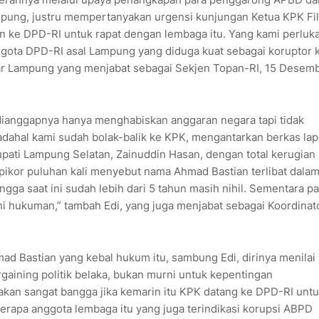
ung, justru mempertanyakan urgensi kunjungan Ketua KPK Fil
n ke DPD-RI untuk rapat dengan lembaga itu. Yang kami perluk
ota DPD-RI asal Lampung yang diduga kuat sebagai koruptor 
dar Lampung yang menjabat sebagai Sekjen Topan-RI, 15 Desem
dianggapnya hanya menghabiskan anggaran negara tapi tidak
dahal kami sudah bolak-balik ke KPK, mengantarkan berkas la
pati Lampung Selatan, Zainuddin Hasan, dengan total kerugian
tipikor puluhan kali menyebut nama Ahmad Bastian terlibat dala
gga saat ini sudah lebih dari 5 tahun masih nihil. Sementara pa
ni hukuman,” tambah Edi, yang juga menjabat sebagai Koordinat
d Bastian yang kebal hukum itu, sambung Edi, dirinya menilai
aining politik belaka, bukan murni untuk kepentingan
kan sangat bangga jika kemarin itu KPK datang ke DPD-RI unt
rapa anggota lembaga itu yang juga terindikasi korupsi ABPD