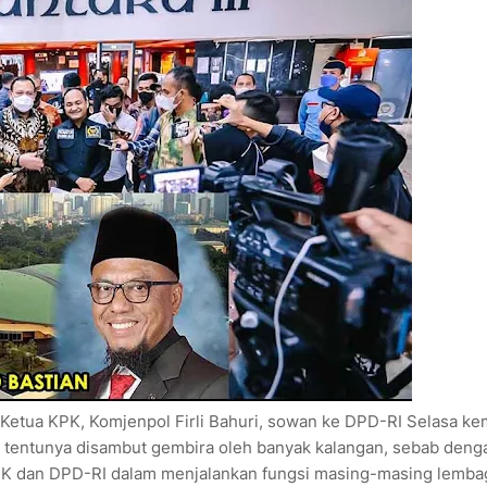
etua KPK, Komjenpol Firli Bahuri, sowan ke DPD-RI Selasa ke
ut tentunya disambut gembira oleh banyak kalangan, sebab deng
 KPK dan DPD-RI dalam menjalankan fungsi masing-masing lemba