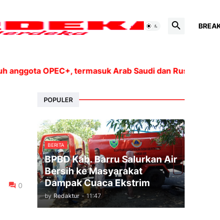
BREA
gota OPEC+, termasuk Arab Saudi dan Rusia, akan mening
POPULER
BERITA
BPBD Kab. Barru Salurkan Air
Bersih ke Masyarakat
Dampak Cuaca Ekstrim
0
by
Redaktur
-
11:47