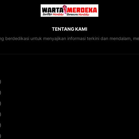
TENTANG KAMI
ng berdedikasi untuk menyajikan informasi terkini dan mendalam, 
)
)
)
)
)
)