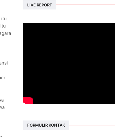
LIVE REPORT
itu
itu
egara
ansi
ber
wa
hwa
FORMULIR KONTAK
n