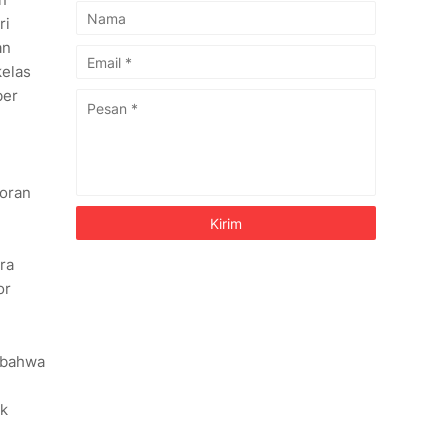
ri
an
kelas
ber
poran
m
ra
or
 bahwa
uk