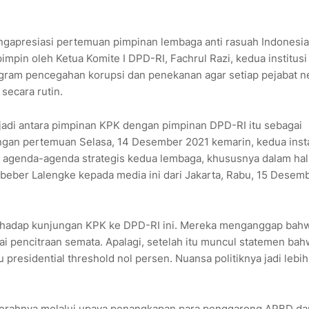
gapresiasi pertemuan pimpinan lembaga anti rasuah Indonesia 
pin oleh Ketua Komite I DPD-RI, Fachrul Razi, kedua institusi 
rogram pencegahan korupsi dan penekanan agar setiap pejabat n
secara rutin.
adi antara pimpinan KPK dengan pimpinan DPD-RI itu sebagai
engan pertemuan Selasa, 14 Desember 2021 kemarin, kedua inst
 agenda-agenda strategis kedua lembaga, khususnya dalam hal
beber Lalengke kepada media ini dari Jakarta, Rabu, 15 Desem
erhadap kunjungan KPK ke DPD-RI ini. Mereka menganggap bah
i pencitraan semata. Apalagi, setelah itu muncul statemen ba
residential threshold nol persen. Nuansa politiknya jadi lebih
erahnya melalui upaya penangkapan para penggarong APBD da