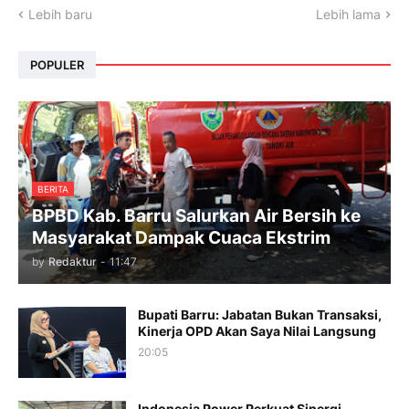
Lebih baru
Lebih lama
POPULER
BERITA
BPBD Kab. Barru Salurkan Air Bersih ke
Masyarakat Dampak Cuaca Ekstrim
by
Redaktur
-
11:47
Bupati Barru: Jabatan Bukan Transaksi,
Kinerja OPD Akan Saya Nilai Langsung
20:05
Indonesia Power Perkuat Sinergi