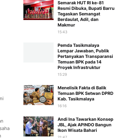
Semarak HUT RI ke-81
Resmi Dibuka, Bupati Barru
Tegaskan Semangat
Berdaulat, Adil, dan
Makmur
15:43
Pemda Tasikmalaya
Lempar Jawaban, Publik
Pertanyakan Transparansi
Temuan BPK pada 14
Proyek Infrastruktur
15:29
Menelisik Fakta di Balik
Temuan BPK Setwan DPRD
ni
Kab. Tasikmalaya
16:16
Andi Ina Tawarkan Konsep
an
JBL, Ajak APINDO Bangun
usaha
Ikon Wisata Bahari
n
21:47