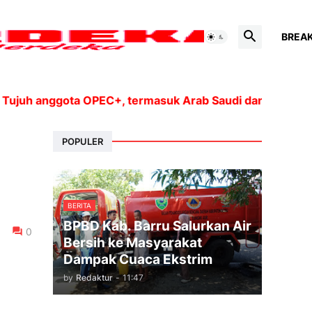
BREA
 anggota OPEC+, termasuk Arab Saudi dan Rusia, akan m
POPULER
BERITA
BPBD Kab. Barru Salurkan Air
0
Bersih ke Masyarakat
Dampak Cuaca Ekstrim
by
Redaktur
-
11:47