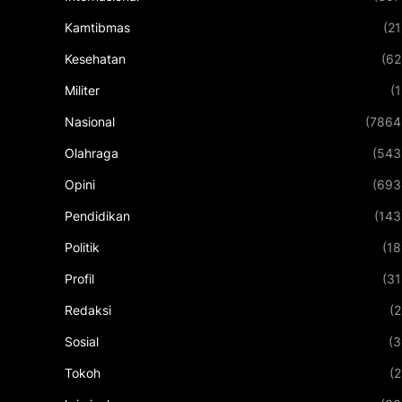
Kamtibmas
(21
Kesehatan
(62
Militer
(1
Nasional
(7864
Olahraga
(543
Opini
(693
Pendidikan
(143
Politik
(18
Profil
(31
Redaksi
(2
Sosial
(3
Tokoh
(2