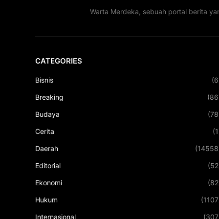
Warta Merdeka, sebuah portal berita ya
CATEGORIES
Bisnis
(6
Breaking
(86
Budaya
(78
Cerita
(1
Daerah
(14558
Editorial
(52
Ekonomi
(82
Hukum
(1107
Internasional
(307