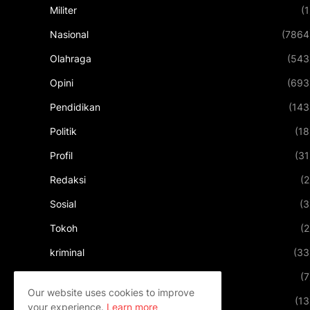
Militer
(1
Nasional
(7864
Olahraga
(543
Opini
(693
Pendidikan
(143
Politik
(18
Profil
(31
Redaksi
(2
Sosial
(3
Tokoh
(2
kriminal
(33
kuliner
(7
Our website uses cookies to improve
pariwisata
(13
your experience.
Learn more