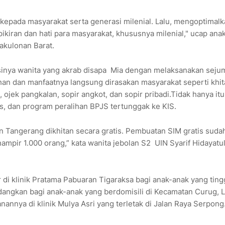
kepada masyarakat serta generasi milenial. Lalu, mengoptimal
ran dan hati para masyarakat, khususnya milenial," ucap ana
akulonan Barat.
sinya wanita yang akrab disapa Mia dengan melaksanakan seju
n dan manfaatnya langsung dirasakan masyarakat seperti khi
), ojek pangkalan, sopir angkot, dan sopir pribadi.Tidak hanya it
s, dan program peralihan BPJS tertunggak ke KIS.
n Tangerang dikhitan secara gratis. Pembuatan SIM gratis suda
mpir 1.000 orang,” kata wanita jebolan S2 UIN Syarif Hidayatu
 di klinik Pratama Pabuaran Tigaraksa bagi anak-anak yang tingg
dangkan bagi anak-anak yang berdomisili di Kecamatan Curug, 
annya di klinik Mulya Asri yang terletak di Jalan Raya Serpong