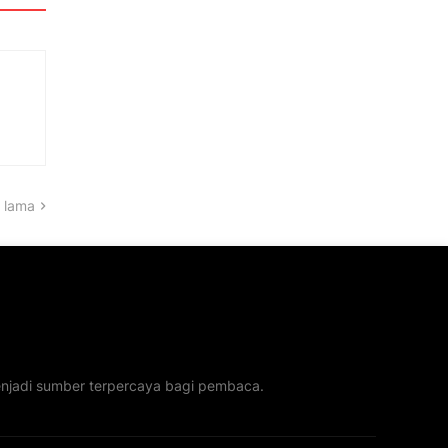
 lama
menjadi sumber terpercaya bagi pembaca.