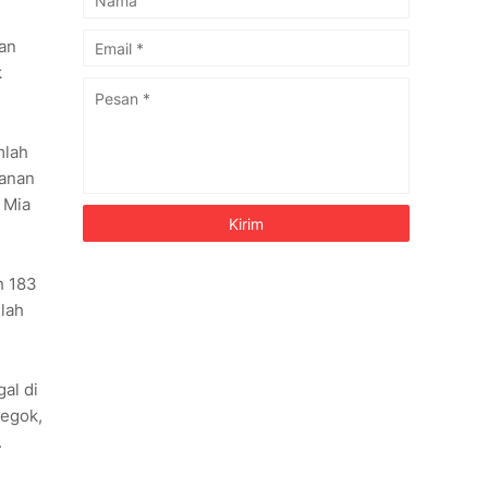
kan
k
mlah
tanan
u Mia
h 183
llah
al di
Legok,
.