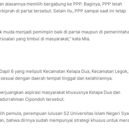
an alasannya memilih bergabung ke PPP. Baginya, PPP telah
rah di partai tersebut. Selain itu, PPP sampai saat ini tetap
k muda menjadi pemimpin baik di partai maupun di pemerintaha
soalan yang timbul di masyarakat," kata Mia.
di Dapil 6 yang meliputi Kecamatan Kelapa Dua, Kecamatan Legok,
esuai dengan daerah tempat tinggal dan kelahirannya.
perjuangkan aspirasi masyarakat khususnya Kelapa Dua dan
adurrahman Cipondoh tersebut.
lih pemula, perempuan lulusan S2 Universitas Islam Negeri Syar
an, bahwa dirinya sudah mempunyai strategi khusus untuk mera