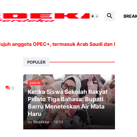
BREA
nggota OPEC+, termasuk Arab Saudi dan Rusia, akan men
POPULER
BERITA
0
Ketika Siswa Sekolah Rakyat
Pidato Tiga Bahasa: Bupati
Barru Meneteskan Air Mata
Haru
by
Redaktur
-
18:54