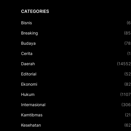
CATEGORIES
Bisnis
(6
Breaking
(85
Budaya
(78
Cerita
(1
Daerah
(14552
Editorial
(52
Ekonomi
(82
Hukum
(1107
Internasional
(306
Kamtibmas
(21
Kesehatan
(62