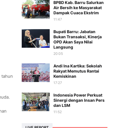
BPBD Kab. Barru Salurkan
Air Bersih ke Masyarakat
Dampak Cuaca Ekstrim
11:47
Bupati Barru: Jabatan
Bukan Transaksi, Kinerja
OPD Akan Saya Nilai
Langsung
20:05
Andi Ina Kartika: Sekolah
Rakyat Memutus Rantai
i tahun
Kemiskinan
17:27
Indonesia Power Perkuat
muda.
Sinergi dengan Insan Pers
dan LSM
unan
11:52
LIVE REPORT