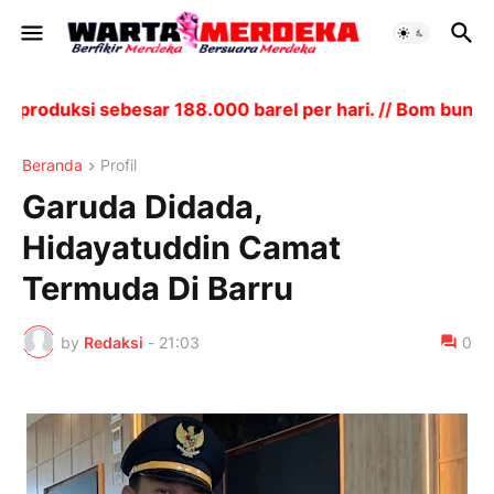
oduksi sebesar 188.000 barel per hari. // Bom bunuh d
Beranda
Profil
Garuda Didada,
Hidayatuddin Camat
Termuda Di Barru
by
Redaksi
-
21:03
0