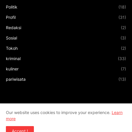
Politik
(18)
Profil
(31)
Redaksi
(2)
Sosial
(3)
Tokoh
(2)
kriminal
(33)
kuliner
(7)
pariwisata
(13)
Our website uses cookies to improve your experience.
Learn
more
Accept !
Design by
Templateify