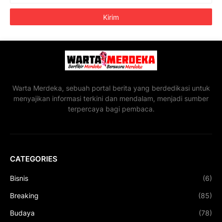
Warta Merdeka, sebuah portal berita yang berdedikasi untuk
menyajikan informasi terkini dan mendalam, menjadi sumber
terpercaya bagi pembaca.
CATEGORIES
Bisnis
(6)
Breaking
(85)
Budaya
(78)