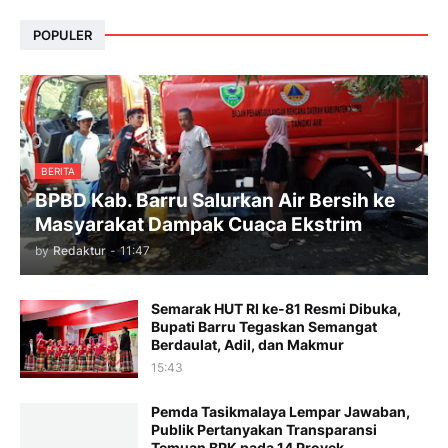
POPULER
BERITA
BPBD Kab. Barru Salurkan Air Bersih ke
Masyarakat Dampak Cuaca Ekstrim
by
Redaktur
-
11:47
Semarak HUT RI ke-81 Resmi Dibuka,
Bupati Barru Tegaskan Semangat
Berdaulat, Adil, dan Makmur
15:43
Pemda Tasikmalaya Lempar Jawaban,
Publik Pertanyakan Transparansi
Temuan BPK pada 14 Proyek