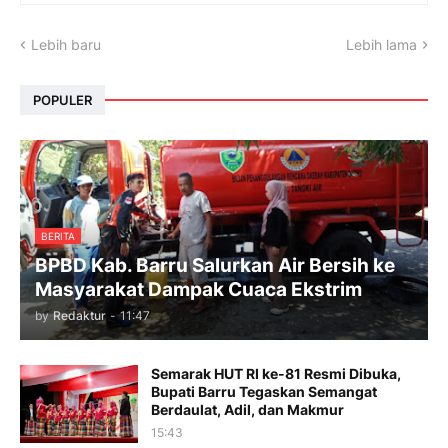
Lebih baru
Lebih lama
POPULER
BERITA
BPBD Kab. Barru Salurkan Air Bersih ke
Masyarakat Dampak Cuaca Ekstrim
by
Redaktur
-
11:47
Semarak HUT RI ke-81 Resmi Dibuka,
Bupati Barru Tegaskan Semangat
Berdaulat, Adil, dan Makmur
15:43