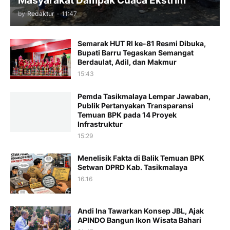
Masyarakat Dampak Cuaca Ekstrim
by
Redaktur
-
11:47
Semarak HUT RI ke-81 Resmi Dibuka,
Bupati Barru Tegaskan Semangat
Berdaulat, Adil, dan Makmur
15:43
Pemda Tasikmalaya Lempar Jawaban,
Publik Pertanyakan Transparansi
Temuan BPK pada 14 Proyek
Infrastruktur
15:29
Menelisik Fakta di Balik Temuan BPK
Setwan DPRD Kab. Tasikmalaya
16:16
Andi Ina Tawarkan Konsep JBL, Ajak
APINDO Bangun Ikon Wisata Bahari