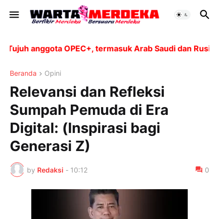
juh anggota OPEC+, termasuk Arab Saudi dan Rusia, aka
Beranda
Opini
Relevansi dan Refleksi
Sumpah Pemuda di Era
Digital: (Inspirasi bagi
Generasi Z)
by
Redaksi
-
10:12
0