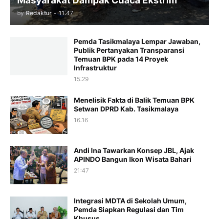
Masyarakat Dampak Cuaca Ekstrim
by
Redaktur
-
11:47
Pemda Tasikmalaya Lempar Jawaban,
Publik Pertanyakan Transparansi
Temuan BPK pada 14 Proyek
Infrastruktur
15:29
Menelisik Fakta di Balik Temuan BPK
Setwan DPRD Kab. Tasikmalaya
16:16
Andi Ina Tawarkan Konsep JBL, Ajak
APINDO Bangun Ikon Wisata Bahari
21:47
Integrasi MDTA di Sekolah Umum,
Pemda Siapkan Regulasi dan Tim
Khusus