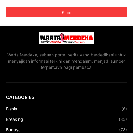
Warta Merdeka, sebuah portal berita yang berdedikasi untuk
menyajikan informasi terkini dan mendalam, menjadi sumber
terpercaya bagi pembaca.
CATEGORIES
Bisnis
(6)
Breaking
(85)
Budaya
(78)