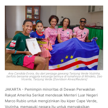
Ana Candida Evora, ibu dari penjaga gawang Tanjung Verde Vozinha,
berfoto bersama anggota keluarga lainnya di rumahnya di Mindelo, Sao
Vicente, Tanjung Verde [Davidson Alves/Reuters]
JAKARTA - Pemimpin minoritas di Dewan Perwakilan
Rakyat Amerika Serikat mendesak Menteri Luar Negeri
Marco Rubio untuk mengizinkan ibu kiper Cape Verde,
Vozinha, memasuki negara itu untuk menyaksikan