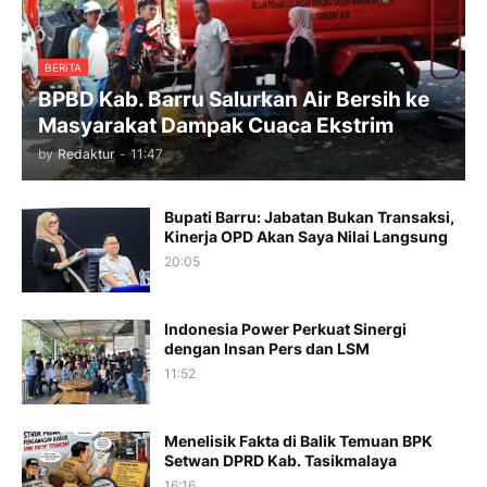
BERITA
BPBD Kab. Barru Salurkan Air Bersih ke
Masyarakat Dampak Cuaca Ekstrim
by
Redaktur
-
11:47
Bupati Barru: Jabatan Bukan Transaksi,
Kinerja OPD Akan Saya Nilai Langsung
20:05
Indonesia Power Perkuat Sinergi
dengan Insan Pers dan LSM
11:52
Menelisik Fakta di Balik Temuan BPK
Setwan DPRD Kab. Tasikmalaya
16:16