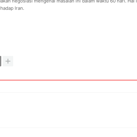
akan negosiasi mengenai masalah ini dalam waktu 60 hari. Hal i
hadap Iran.