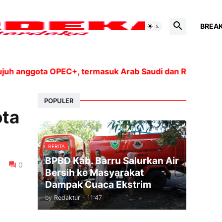
BREA
anggota OPEC+, termasuk Arab Saudi dan Rusia, akan me
POPULER
ota
BERITA
BPBD Kab. Barru Salurkan Air
0
Bersih ke Masyarakat
Dampak Cuaca Ekstrim
by
Redaktur
-
11:47