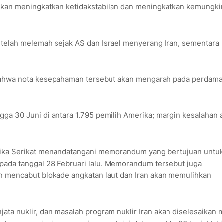
n akan meningkatkan ketidakstabilan dan meningkatkan kemungk
elah melemah sejak AS dan Israel menyerang Iran, sementara
 bahwa nota kesepahaman tersebut akan mengarah pada perdama
ngga 30 Juni di antara 1.795 pemilih Amerika; margin kesalahan 
erika Serikat menandatangani memorandum yang bertujuan untu
n pada tanggal 28 Februari lalu. Memorandum tersebut juga
n mencabut blokade angkatan laut dan Iran akan memulihkan
njata nuklir, dan masalah program nuklir Iran akan diselesaikan 