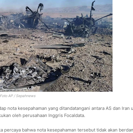
Foto AP / Sepahnews
ap nota kesepahaman yang ditandatangani antara AS dan Iran 
kukan oleh perusahaan Inggris Focaldata.
ika percaya bahwa nota kesepahaman tersebut tidak akan berd