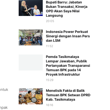
Bupati Barru: Jabatan
Bukan Transaksi, Kinerja
OPD Akan Saya Nilai
Langsung
20:05
Indonesia Power Perkuat
Sinergi dengan Insan Pers
dan LSM
11:52
Pemda Tasikmalaya
Lempar Jawaban, Publik
Pertanyakan Transparansi
Temuan BPK pada 14
Proyek Infrastruktur
15:29
untuk
Menelisik Fakta di Balik
Temuan BPK Setwan DPRD
Kab. Tasikmalaya
16:16
ampak