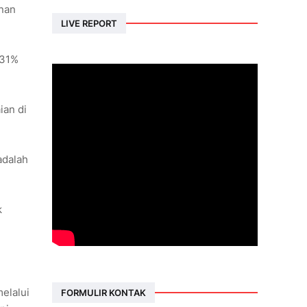
inan
LIVE REPORT
 31%
ian di
adalah
k
melalui
FORMULIR KONTAK