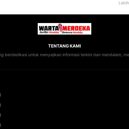
Lebih
TENTANG KAMI
ng berdedikasi untuk menyajikan informasi terkini dan mendalam, 
)
)
)
)