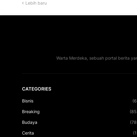
Lebih baru
Warta Merdeka, sebuah portal berita ya
CATEGORIES
Bisnis
(6
Breaking
(85
Budaya
(78
Cerita
(1