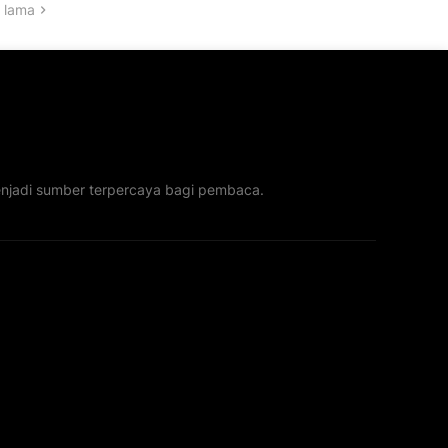
 lama
menjadi sumber terpercaya bagi pembaca.