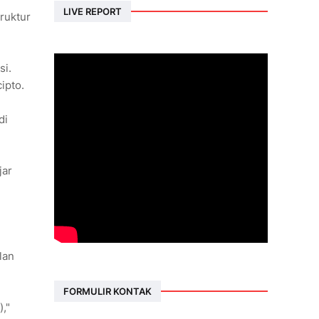
LIVE REPORT
ruktur
si.
ipto.
di
jar
lan
FORMULIR KONTAK
,"