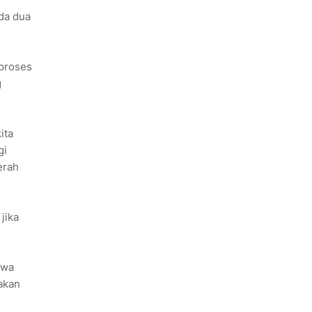
da dua
 proses
g
ita
gi
erah
jika
hwa
akan