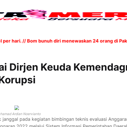
ri. // Bom bunuh diri menewaskan 24 orang di Pakistan
ai Dirjen Keuda Kemendagr
 Korupsi
hamad Ardian Noervianto
janggal pada kegiatan bimbingan teknis evaluasi Anggara
ggaran 2022 melalui Sistem Informasi Pemerintahan Daera