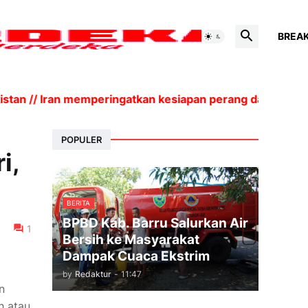
BREA
 // Iran memperingatkan kesiapan perang dan biaya eko
POPULER
i,
BERITA
BPBD Kab. Barru Salurkan Air
1
Bersih ke Masyarakat
Dampak Cuaca Ekstrim
by
Redaktur
-
11:47
n
h atau