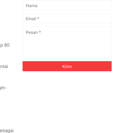
Rp 80
ntai
gih-
sebagai