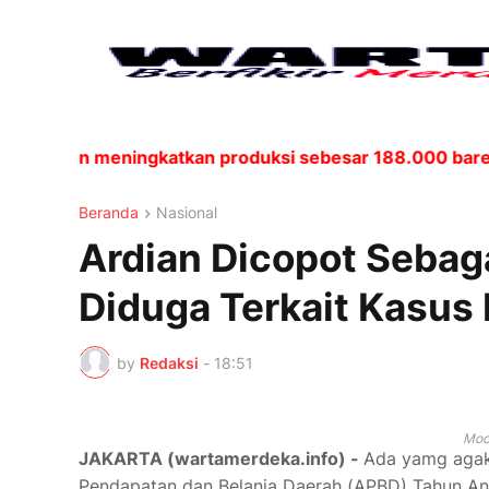
kan meningkatkan produksi sebesar 188.000 barel per ha
Beranda
Nasional
Ardian Dicopot Sebag
Diduga Terkait Kasus
by
Redaksi
-
18:51
Moc
JAKARTA (wartamerdeka.info) -
Ada yamg agak 
Pendapatan dan Belanja Daerah (APBD) Tahun An