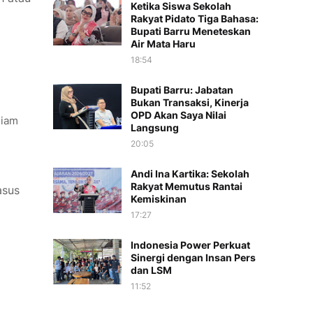
Ketika Siswa Sekolah
Rakyat Pidato Tiga Bahasa:
Bupati Barru Meneteskan
Air Mata Haru
18:54
Bupati Barru: Jabatan
Bukan Transaksi, Kinerja
OPD Akan Saya Nilai
diam
Langsung
20:05
Andi Ina Kartika: Sekolah
Rakyat Memutus Rantai
asus
Kemiskinan
a
17:27
Indonesia Power Perkuat
Sinergi dengan Insan Pers
dan LSM
11:52