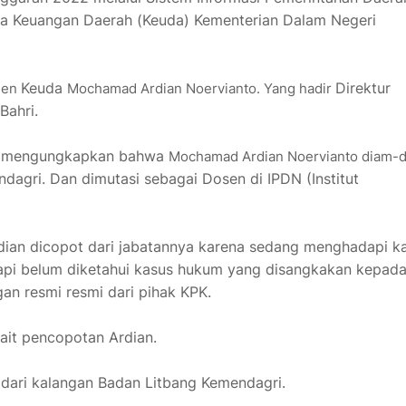
Bina Keuangan Daerah (Keuda) Kementerian Dalam Negeri
Keuda
Direktur
rjen
Mochamad Ardian Noervianto. Yang hadir
Bahri.
eka mengungkapkan bahwa
Mochamad Ardian Noervianto diam-
dagri. Dan dimutasi sebagai Dosen di IPDN (Institut
dian dicopot dari jabatannya karena sedang menghadapi k
api belum diketahui kasus hukum yang disangkakan kepad
gan resmi resmi dari pihak KPK.
kait pencopotan Ardian.
h dari kalangan Badan Litbang Kemendagri.