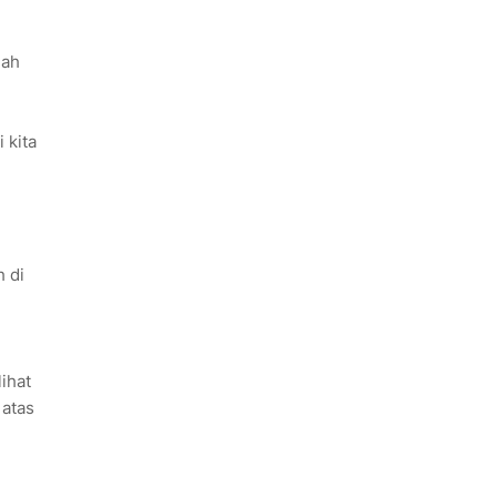
lah
 kita
h di
ihat
 atas