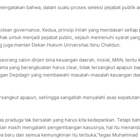
ngatakan bahwa, dalam suatu proses seleksi pejabat publik a
clean governance. Kedua, prinsip inilah yang mendasari setiap
i hak untuk menjadi pejabat public, sejauh memenuhi syarat yan
g juga mantan Dekan Hukum Universitas Ibnu Chaldun.
eorang calon dirjen bina keuangan daerah, inisial, MAN, tentu k
tama yang berangkuatan harus clear, tidak tersangkut apapun ba
uangan Depdagri yang membawahi masalah-masalah keuangan da
tersangkut apapun, sehingga sangatlah menyalahi asas kepatutan 
as praduga tak bersalah yang harus kita kedepankan. Tetapi ba
dian masih mengalami pengembangan kasusnya, hal itu menand
kwa baru dan semua kemungkinan itu terbuka,”tegas Muhammad