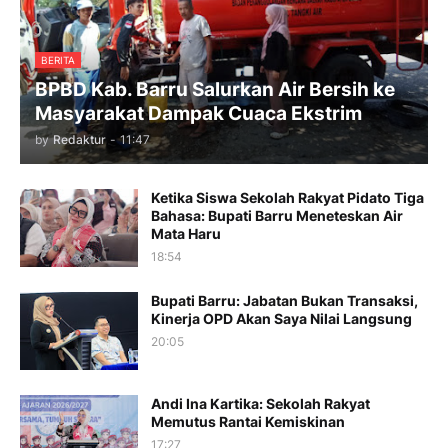
BERITA
BPBD Kab. Barru Salurkan Air Bersih ke
Masyarakat Dampak Cuaca Ekstrim
by
Redaktur
-
11:47
Ketika Siswa Sekolah Rakyat Pidato Tiga
Bahasa: Bupati Barru Meneteskan Air
Mata Haru
18:54
Bupati Barru: Jabatan Bukan Transaksi,
Kinerja OPD Akan Saya Nilai Langsung
20:05
Andi Ina Kartika: Sekolah Rakyat
Memutus Rantai Kemiskinan
17:27