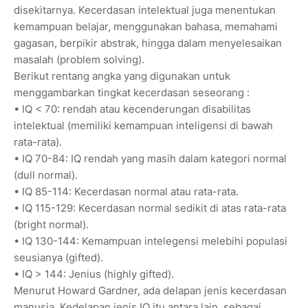
disekitarnya. Kecerdasan intelektual juga menentukan
kemampuan belajar, menggunakan bahasa, memahami
gagasan, berpikir abstrak, hingga dalam menyelesaikan
masalah (problem solving).
Berikut rentang angka yang digunakan untuk
menggambarkan tingkat kecerdasan seseorang :
• IQ < 70: rendah atau kecenderungan disabilitas
intelektual (memiliki kemampuan inteligensi di bawah
rata-rata).
• IQ 70-84: IQ rendah yang masih dalam kategori normal
(dull normal).
• IQ 85-114: Kecerdasan normal atau rata-rata.
• IQ 115-129: Kecerdasan normal sedikit di atas rata-rata
(bright normal).
• IQ 130-144: Kemampuan intelegensi melebihi populasi
seusianya (gifted).
• IQ > 144: Jenius (highly gifted).
Menurut Howard Gardner, ada delapan jenis kecerdasan
manusia. Kedelapan jenis IQ itu antara lain, sebagai