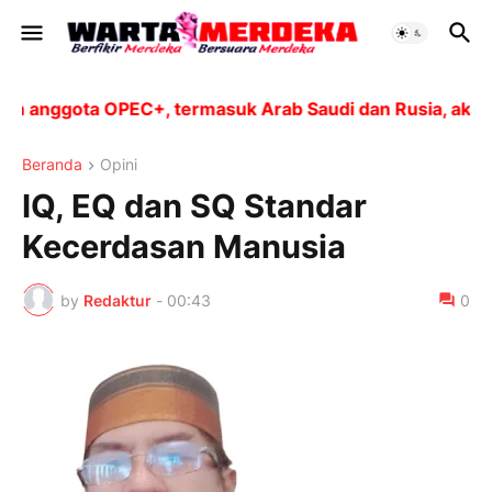
ggota OPEC+, termasuk Arab Saudi dan Rusia, akan meni
Beranda
Opini
IQ, EQ dan SQ Standar
Kecerdasan Manusia
by
Redaktur
-
00:43
0