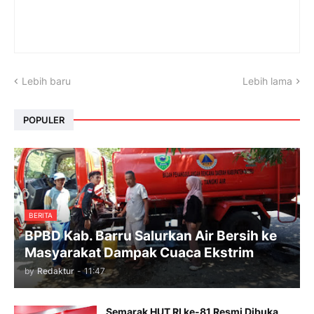
Lebih baru
Lebih lama
POPULER
BERITA
BPBD Kab. Barru Salurkan Air Bersih ke
Masyarakat Dampak Cuaca Ekstrim
by
Redaktur
-
11:47
Semarak HUT RI ke-81 Resmi Dibuka,