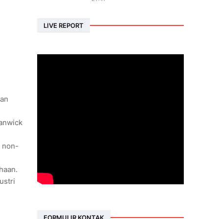
LIVE REPORT
dan
wanwick
n non-
haan.
ustri
FORMULIR KONTAK