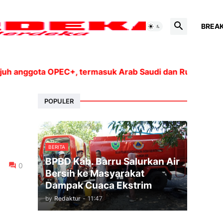
BREA
ota OPEC+, termasuk Arab Saudi dan Rusia, akan mening
POPULER
BERITA
BPBD Kab. Barru Salurkan Air
0
Bersih ke Masyarakat
Dampak Cuaca Ekstrim
by
Redaktur
-
11:47