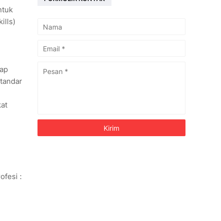
ntuk
ills)
dap
standar
kat
fesi :