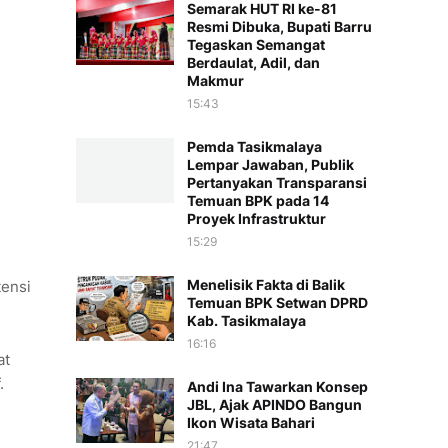
Semarak HUT RI ke-81
Resmi Dibuka, Bupati Barru
Tegaskan Semangat
Berdaulat, Adil, dan
Makmur
15:43
Pemda Tasikmalaya
Lempar Jawaban, Publik
Pertanyakan Transparansi
Temuan BPK pada 14
Proyek Infrastruktur
15:29
Menelisik Fakta di Balik
tensi
Temuan BPK Setwan DPRD
Kab. Tasikmalaya
16:16
at
.
Andi Ina Tawarkan Konsep
JBL, Ajak APINDO Bangun
Ikon Wisata Bahari
21:47