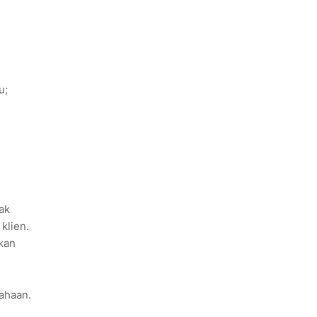
tu;
ak
klien.
kan
ahaan.