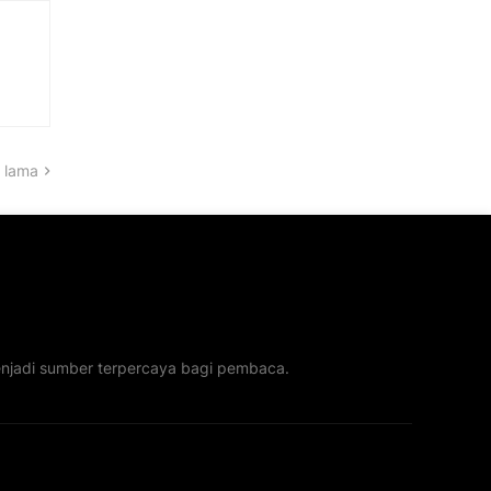
 lama
menjadi sumber terpercaya bagi pembaca.