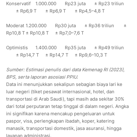
Konservatif
1.000.000
Rp23 juta
± Rp23 triliun
± Rp6,9 T
± Rp6,9 T
± Rp4,5–4,8 T
Moderat
1.200.000
Rp30 juta
± Rp36 triliun
±
Rp10,8 T
± Rp10,8 T
± Rp7,0–7,6 T
Optimistis
1.400.000
Rp35 juta
± Rp49 triliun
± Rp14,7 T
± Rp14,7 T
± Rp9,6–10,3 T
Sumber: Estimasi penulis dari data Kemenag RI (2023),
BPS, serta laporan asosiasi PPIU.
Data ini menunjukkan sekalipun sebagian biaya lari ke
luar negeri (tiket pesawat internasional, hotel, dan
transportasi di Arab Saudi), tapi masih ada sekitar 30%
dari total perputaran tetap tinggal di dalam negeri. Angka
ini signifikan karena mencakup pengeluaran untuk
paspor, visa, perlengkapan ibadah, koper, katering
manasik, transportasi domestik, jasa asuransi, hingga
layanan administrasi.