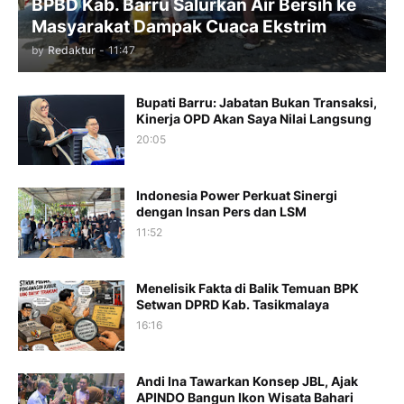
BPBD Kab. Barru Salurkan Air Bersih ke
Masyarakat Dampak Cuaca Ekstrim
by
Redaktur
-
11:47
Bupati Barru: Jabatan Bukan Transaksi,
Kinerja OPD Akan Saya Nilai Langsung
20:05
Indonesia Power Perkuat Sinergi
dengan Insan Pers dan LSM
11:52
Menelisik Fakta di Balik Temuan BPK
Setwan DPRD Kab. Tasikmalaya
16:16
Andi Ina Tawarkan Konsep JBL, Ajak
APINDO Bangun Ikon Wisata Bahari