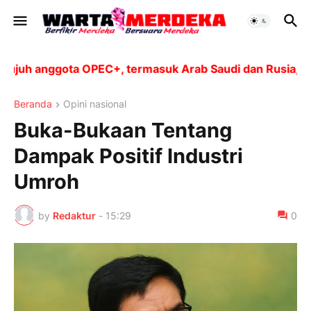
h anggota OPEC+, termasuk Arab Saudi dan Rusia, akan m
Beranda
Opini nasional
Buka-Bukaan Tentang
Dampak Positif Industri
Umroh
by
Redaktur
-
15:29
0